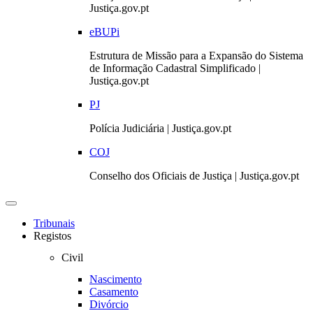
Justiça.gov.pt
eBUPi
Estrutura de Missão para a Expansão do Sistema
de Informação Cadastral Simplificado |
Justiça.gov.pt
PJ
Polícia Judiciária | Justiça.gov.pt
COJ
Conselho dos Oficiais de Justiça | Justiça.gov.pt
Toggle
navigation
Tribunais
Registos
Civil
Nascimento
Casamento
Divórcio