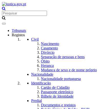
Toggle
navigation
Tribunais
Registos
Civil
Nascimento
Casamento
Divórcio
Separação de pessoas e bens
Óbito
Herança
Mudança de sexo e de nome próprio
Nacionalidade
Nacionalidade portuguesa
Identificação
Cartão de Cidadão
Passaporte eletrónico
Bilhete de Identidade
Predial
Documentos e registos