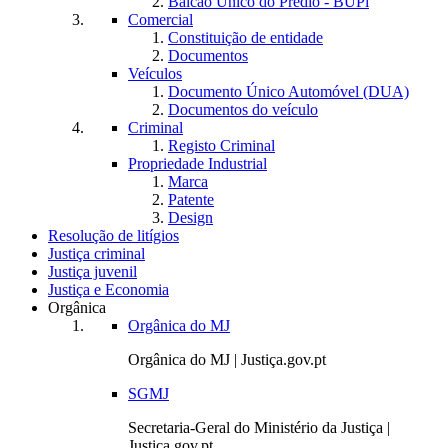
Balcão Único do Prédio - BUPi
Comercial
Constituição de entidade
Documentos
Veículos
Documento Único Automóvel (DUA)
Documentos do veículo
Criminal
Registo Criminal
Propriedade Industrial
Marca
Patente
Design
Resolução de litígios
Justiça criminal
Justiça juvenil
Justiça e Economia
Orgânica
Orgânica do MJ
Orgânica do MJ | Justiça.gov.pt
SGMJ
Secretaria-Geral do Ministério da Justiça |
Justiça.gov.pt