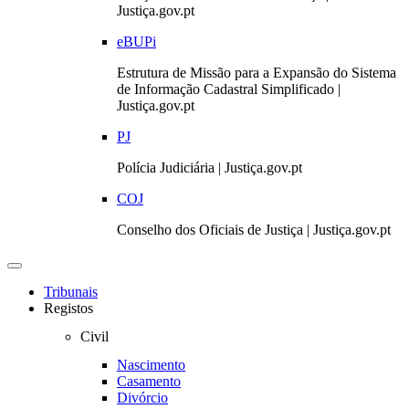
Justiça.gov.pt
eBUPi
Estrutura de Missão para a Expansão do Sistema
de Informação Cadastral Simplificado |
Justiça.gov.pt
PJ
Polícia Judiciária | Justiça.gov.pt
COJ
Conselho dos Oficiais de Justiça | Justiça.gov.pt
Toggle
navigation
Tribunais
Registos
Civil
Nascimento
Casamento
Divórcio