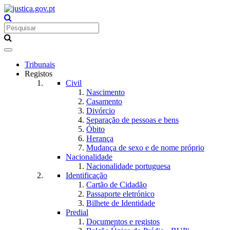
Toggle
navigation
Tribunais
Registos
Civil
Nascimento
Casamento
Divórcio
Separação de pessoas e bens
Óbito
Herança
Mudança de sexo e de nome próprio
Nacionalidade
Nacionalidade portuguesa
Identificação
Cartão de Cidadão
Passaporte eletrónico
Bilhete de Identidade
Predial
Documentos e registos