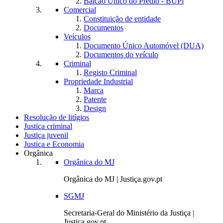
Balcão Único do Prédio - BUPi
Comercial
Constituição de entidade
Documentos
Veículos
Documento Único Automóvel (DUA)
Documentos do veículo
Criminal
Registo Criminal
Propriedade Industrial
Marca
Patente
Design
Resolução de litígios
Justiça criminal
Justiça juvenil
Justiça e Economia
Orgânica
Orgânica do MJ
Orgânica do MJ | Justiça.gov.pt
SGMJ
Secretaria-Geral do Ministério da Justiça |
Justiça.gov.pt