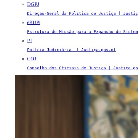
DGPJ
Direção-Geral da Política de Justiça | Justiç
eBUPi
Estrutura de Missão para a Expansão do Sistem
PJ
Polícia Judiciária  | Justiça.gov.pt
COJ
Conselho dos Oficiais de Justiça | Justiça.go