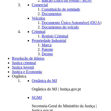
Balcão Único do Prédio - BUPi
Comercial
Constituição de entidade
Documentos
Veículos
Documento Único Automóvel (DUA)
Documentos do veículo
Criminal
Registo Criminal
Propriedade Industrial
Marca
Patente
Design
Resolução de litígios
Justiça criminal
Justiça juvenil
Justiça e Economia
Orgânica
Orgânica do MJ
Orgânica do MJ | Justiça.gov.pt
SGMJ
Secretaria-Geral do Ministério da Justiça |
Justiça.gov.pt