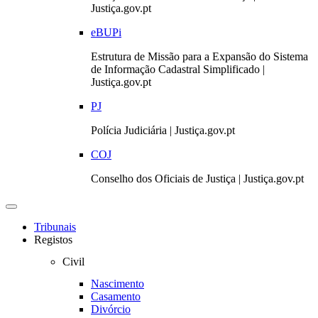
Justiça.gov.pt
eBUPi
Estrutura de Missão para a Expansão do Sistema
de Informação Cadastral Simplificado |
Justiça.gov.pt
PJ
Polícia Judiciária | Justiça.gov.pt
COJ
Conselho dos Oficiais de Justiça | Justiça.gov.pt
Toggle
navigation
Tribunais
Registos
Civil
Nascimento
Casamento
Divórcio