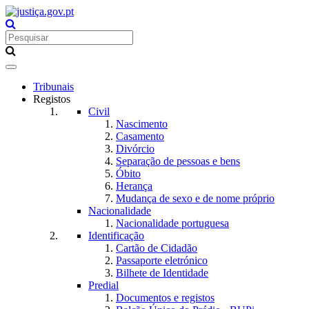
Toggle
navigation
Tribunais
Registos
Civil
Nascimento
Casamento
Divórcio
Separação de pessoas e bens
Óbito
Herança
Mudança de sexo e de nome próprio
Nacionalidade
Nacionalidade portuguesa
Identificação
Cartão de Cidadão
Passaporte eletrónico
Bilhete de Identidade
Predial
Documentos e registos