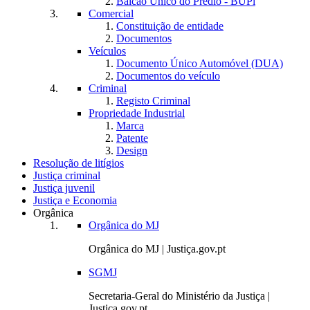
Balcão Único do Prédio - BUPi
Comercial
Constituição de entidade
Documentos
Veículos
Documento Único Automóvel (DUA)
Documentos do veículo
Criminal
Registo Criminal
Propriedade Industrial
Marca
Patente
Design
Resolução de litígios
Justiça criminal
Justiça juvenil
Justiça e Economia
Orgânica
Orgânica do MJ
Orgânica do MJ | Justiça.gov.pt
SGMJ
Secretaria-Geral do Ministério da Justiça |
Justiça.gov.pt