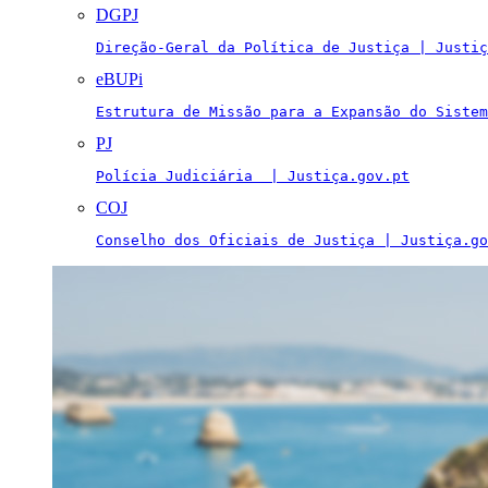
DGPJ
Direção-Geral da Política de Justiça | Justiç
eBUPi
Estrutura de Missão para a Expansão do Sistem
PJ
Polícia Judiciária  | Justiça.gov.pt
COJ
Conselho dos Oficiais de Justiça | Justiça.go