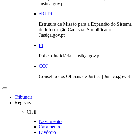
Justiça.gov.pt
eBUPi
Estrutura de Missão para a Expansão do Sistema
de Informação Cadastral Simplificado |
Justiça.gov.pt
PJ
Polícia Judiciária | Justiça.gov.pt
COJ
Conselho dos Oficiais de Justiça | Justiça.gov.pt
Toggle
navigation
Tribunais
Registos
Civil
Nascimento
Casamento
Divórcio