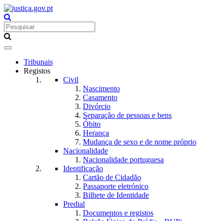
Toggle
navigation
Tribunais
Registos
Civil
Nascimento
Casamento
Divórcio
Separação de pessoas e bens
Óbito
Herança
Mudança de sexo e de nome próprio
Nacionalidade
Nacionalidade portuguesa
Identificação
Cartão de Cidadão
Passaporte eletrónico
Bilhete de Identidade
Predial
Documentos e registos