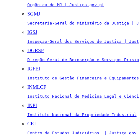
Orgânica do MJ | Justiça.gov.pt
SGMJ
Secretaria-Geral do Ministério da Justiça | J
IGSJ
Inspeção-Geral dos Serviços de Justiça | Just
DGRSP
Direção-Geral de Reinserção e Serviços Prisio
IGFEJ
Instituto de Gestão Financeira e Equipamentos
INMLCF
Instituto Nacional de Medicina Legal e Ciênci
INPI
Instituto Nacional da Propriedade Industrial
CEJ
Centro de Estudos Judiciários  | Justiça.gov.