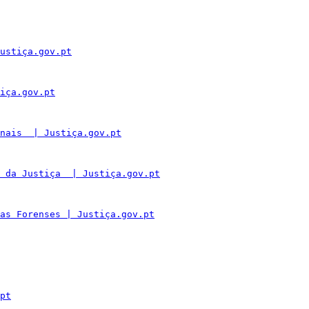
ustiça.gov.pt
iça.gov.pt
nais  | Justiça.gov.pt
 da Justiça  | Justiça.gov.pt
as Forenses | Justiça.gov.pt
pt