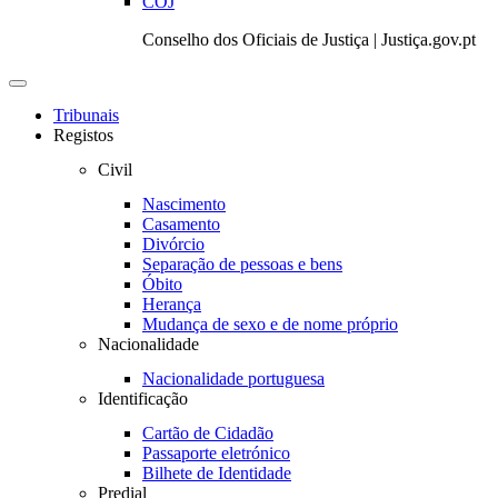
COJ
Conselho dos Oficiais de Justiça | Justiça.gov.pt
Toggle
navigation
Tribunais
Registos
Civil
Nascimento
Casamento
Divórcio
Separação de pessoas e bens
Óbito
Herança
Mudança de sexo e de nome próprio
Nacionalidade
Nacionalidade portuguesa
Identificação
Cartão de Cidadão
Passaporte eletrónico
Bilhete de Identidade
Predial