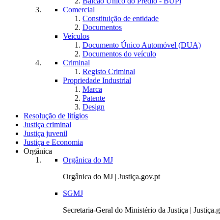
Balcão Único do Prédio - BUPi
Comercial
Constituição de entidade
Documentos
Veículos
Documento Único Automóvel (DUA)
Documentos do veículo
Criminal
Registo Criminal
Propriedade Industrial
Marca
Patente
Design
Resolução de litígios
Justiça criminal
Justiça juvenil
Justiça e Economia
Orgânica
Orgânica do MJ
Orgânica do MJ | Justiça.gov.pt
SGMJ
Secretaria-Geral do Ministério da Justiça | Justiça.