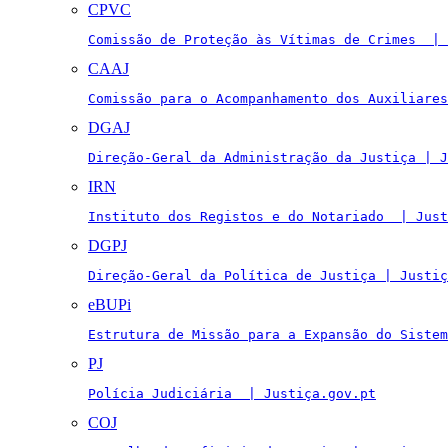
CPVC
Comissão de Proteção às Vítimas de Crimes  | 
CAAJ
Comissão para o Acompanhamento dos Auxiliares
DGAJ
Direção-Geral da Administração da Justiça | J
IRN
Instituto dos Registos e do Notariado  | Just
DGPJ
Direção-Geral da Política de Justiça | Justiç
eBUPi
Estrutura de Missão para a Expansão do Sistem
PJ
Polícia Judiciária  | Justiça.gov.pt
COJ