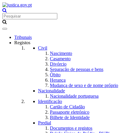
Toggle
navigation
Tribunais
Registos
Civil
Nascimento
Casamento
Divórcio
Separação de pessoas e bens
Óbito
Herança
Mudança de sexo e de nome próprio
Nacionalidade
Nacionalidade portuguesa
Identificação
Cartão de Cidadão
Passaporte eletrónico
Bilhete de Identidade
Predial
Documentos e registos