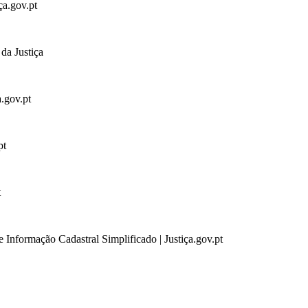
ça.gov.pt
da Justiça
a.gov.pt
pt
t
 Informação Cadastral Simplificado | Justiça.gov.pt