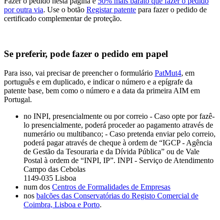
Fazer o pedido nesta página é
50% mais barato que fazer o pedido
por outra via
. Use o botão
Registar patente
para fazer o pedido de
certificado complementar de proteção.
Se preferir, pode fazer o pedido em papel
Para isso, vai precisar de preencher o formulário
PatMut4
, em
português e em duplicado, e indicar o número e a epígrafe da
patente base, bem como o número e a data da primeira AIM em
Portugal.
no INPI, presencialmente ou por correio - Caso opte por fazê-
lo presencialmente, poderá proceder ao pagamento através de
numerário ou multibanco; - Caso pretenda enviar pelo correio,
poderá pagar através de cheque à ordem de “IGCP - Agência
de Gestão da Tesouraria e da Dívida Pública” ou de Vale
Postal à ordem de “INPI, IP”. INPI - Serviço de Atendimento
Campo das Cebolas
1149-035 Lisboa
num dos
Centros de Formalidades de Empresas
nos
balcões das Conservatórias do Registo Comercial de
Coimbra, Lisboa e Porto
.