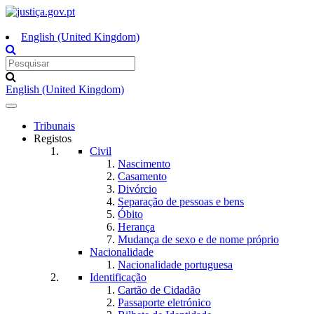
English (United Kingdom)
English (United Kingdom)
Toggle
navigation
Tribunais
Registos
Civil
Nascimento
Casamento
Divórcio
Separação de pessoas e bens
Óbito
Herança
Mudança de sexo e de nome próprio
Nacionalidade
Nacionalidade portuguesa
Identificação
Cartão de Cidadão
Passaporte eletrónico