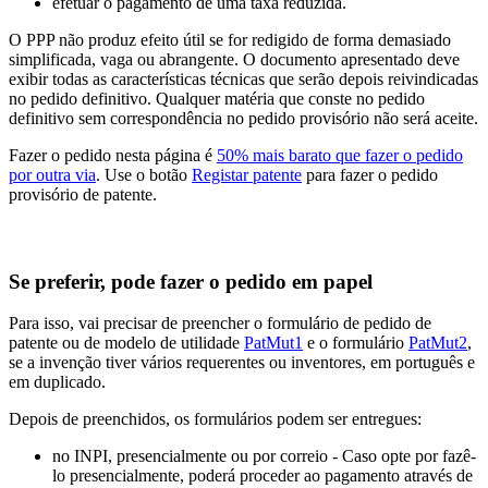
efetuar o pagamento de uma taxa reduzida.
O PPP não produz efeito útil se for redigido de forma demasiado
simplificada, vaga ou abrangente. O documento apresentado deve
exibir todas as características técnicas que serão depois reivindicadas
no pedido definitivo. Qualquer matéria que conste no pedido
definitivo sem correspondência no pedido provisório não será aceite.
Fazer o pedido nesta página é
50% mais barato que fazer o pedido
por outra via
. Use o botão
Registar patente
para fazer o pedido
provisório de patente.
Se preferir, pode fazer o pedido em papel
Para isso, vai precisar de preencher o formulário de pedido de
patente ou de modelo de utilidade
PatMut1
e o formulário
PatMut2
,
se a invenção tiver vários requerentes ou inventores, em português e
em duplicado.
Depois de preenchidos, os formulários podem ser entregues:
no INPI, presencialmente ou por correio - Caso opte por fazê-
lo presencialmente, poderá proceder ao pagamento através de