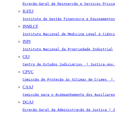
Direção-Geral de Reinserção e Serviços Prisio
IGFEJ
Instituto de Gestão Financeira e Equipamentos
INMLCF
Instituto Nacional de Medicina Legal e Ciênci
INPI
Instituto Nacional da Propriedade Industrial
CEJ
Centro de Estudos Judiciários  | Justiça.gov.
CPVC
Comissão de Proteção às Vítimas de Crimes  | 
CAAJ
Comissão para o Acompanhamento dos Auxiliares
DGAJ
Direção-Geral da Administração da Justiça | J