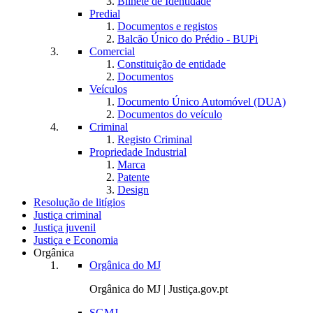
Bilhete de Identidade
Predial
Documentos e registos
Balcão Único do Prédio - BUPi
Comercial
Constituição de entidade
Documentos
Veículos
Documento Único Automóvel (DUA)
Documentos do veículo
Criminal
Registo Criminal
Propriedade Industrial
Marca
Patente
Design
Resolução de litígios
Justiça criminal
Justiça juvenil
Justiça e Economia
Orgânica
Orgânica do MJ
Orgânica do MJ | Justiça.gov.pt
SGMJ