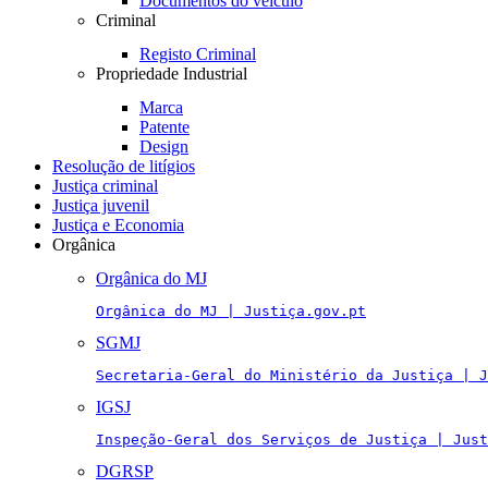
Documentos do veículo
Criminal
Registo Criminal
Propriedade Industrial
Marca
Patente
Design
Resolução de litígios
Justiça criminal
Justiça juvenil
Justiça e Economia
Orgânica
Orgânica do MJ
Orgânica do MJ | Justiça.gov.pt
SGMJ
Secretaria-Geral do Ministério da Justiça | J
IGSJ
Inspeção-Geral dos Serviços de Justiça | Just
DGRSP