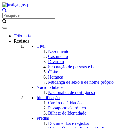
Toggle
navigation
Tribunais
Registos
Civil
Nascimento
Casamento
Divórcio
Separação de pessoas e bens
Óbito
Herança
Mudança de sexo e de nome próprio
Nacionalidade
Nacionalidade portuguesa
Identificação
Cartão de Cidadão
Passaporte eletrónico
Bilhete de Identidade
Predial
Documentos e registos