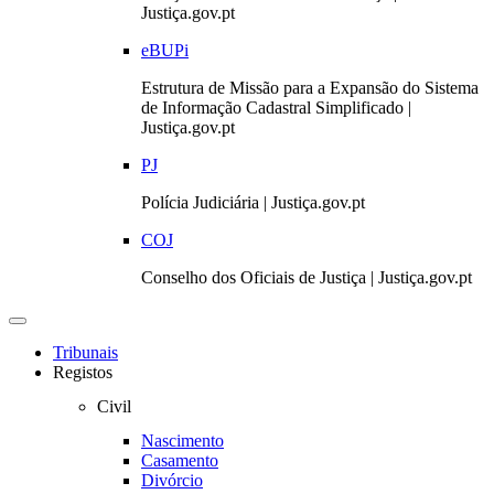
Justiça.gov.pt
eBUPi
Estrutura de Missão para a Expansão do Sistema
de Informação Cadastral Simplificado |
Justiça.gov.pt
PJ
Polícia Judiciária | Justiça.gov.pt
COJ
Conselho dos Oficiais de Justiça | Justiça.gov.pt
Toggle
navigation
Tribunais
Registos
Civil
Nascimento
Casamento
Divórcio