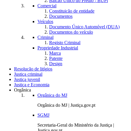
Balcão Único do Prédio - BUPi
Comercial
Constituição de entidade
Documentos
Veículos
Documento Único Automóvel (DUA)
Documentos do veículo
Criminal
Registo Criminal
Propriedade Industrial
Marca
Patente
Design
Resolução de litígios
Justiça criminal
Justiça juvenil
Justiça e Economia
Orgânica
Orgânica do MJ
Orgânica do MJ | Justiça.gov.pt
SGMJ
Secretaria-Geral do Ministério da Justiça |
Justiça.gov.pt