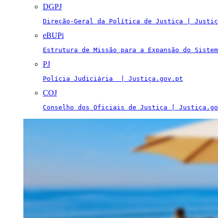
DGPJ
Direção-Geral da Política de Justiça | Justiç
eBUPi
Estrutura de Missão para a Expansão do Sistem
PJ
Polícia Judiciária  | Justiça.gov.pt
COJ
Conselho dos Oficiais de Justiça | Justiça.go