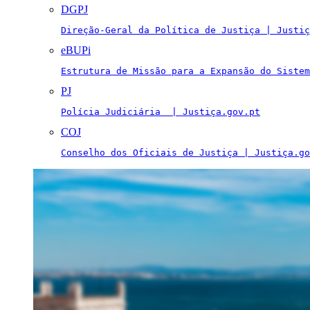
DGPJ
Direção-Geral da Política de Justiça | Justiç
eBUPi
Estrutura de Missão para a Expansão do Sistem
PJ
Polícia Judiciária  | Justiça.gov.pt
COJ
Conselho dos Oficiais de Justiça | Justiça.go