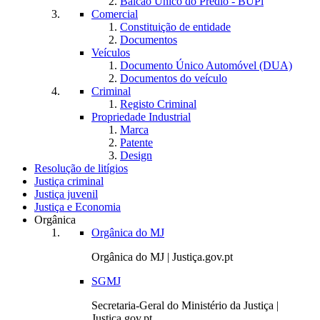
Balcão Único do Prédio - BUPi
Comercial
Constituição de entidade
Documentos
Veículos
Documento Único Automóvel (DUA)
Documentos do veículo
Criminal
Registo Criminal
Propriedade Industrial
Marca
Patente
Design
Resolução de litígios
Justiça criminal
Justiça juvenil
Justiça e Economia
Orgânica
Orgânica do MJ
Orgânica do MJ | Justiça.gov.pt
SGMJ
Secretaria-Geral do Ministério da Justiça |
Justiça.gov.pt