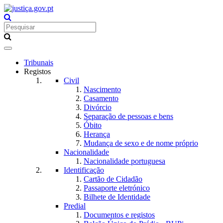
Toggle
navigation
Tribunais
Registos
Civil
Nascimento
Casamento
Divórcio
Separação de pessoas e bens
Óbito
Herança
Mudança de sexo e de nome próprio
Nacionalidade
Nacionalidade portuguesa
Identificação
Cartão de Cidadão
Passaporte eletrónico
Bilhete de Identidade
Predial
Documentos e registos