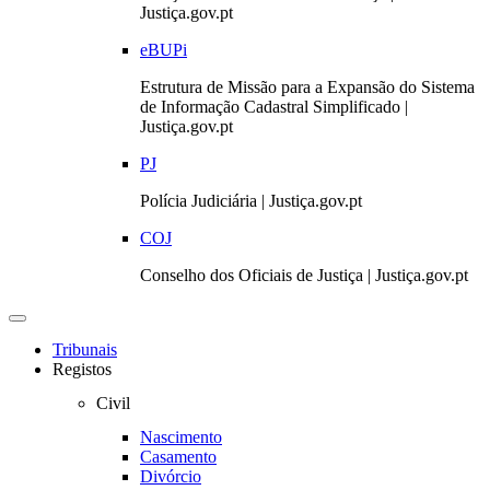
Justiça.gov.pt
eBUPi
Estrutura de Missão para a Expansão do Sistema
de Informação Cadastral Simplificado |
Justiça.gov.pt
PJ
Polícia Judiciária | Justiça.gov.pt
COJ
Conselho dos Oficiais de Justiça | Justiça.gov.pt
Toggle
navigation
Tribunais
Registos
Civil
Nascimento
Casamento
Divórcio