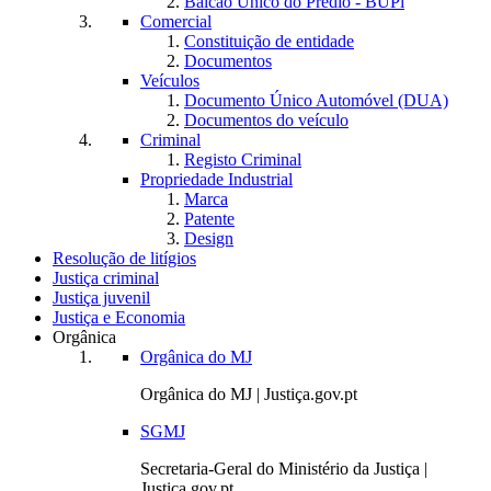
Balcão Único do Prédio - BUPi
Comercial
Constituição de entidade
Documentos
Veículos
Documento Único Automóvel (DUA)
Documentos do veículo
Criminal
Registo Criminal
Propriedade Industrial
Marca
Patente
Design
Resolução de litígios
Justiça criminal
Justiça juvenil
Justiça e Economia
Orgânica
Orgânica do MJ
Orgânica do MJ | Justiça.gov.pt
SGMJ
Secretaria-Geral do Ministério da Justiça |
Justiça.gov.pt