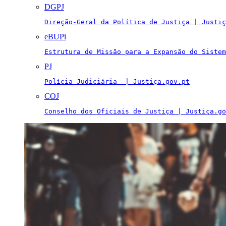
DGPJ
Direção-Geral da Política de Justiça | Justiç
eBUPi
Estrutura de Missão para a Expansão do Sistem
PJ
Polícia Judiciária  | Justiça.gov.pt
COJ
Conselho dos Oficiais de Justiça | Justiça.go