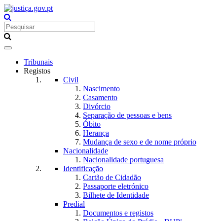
Toggle
navigation
Tribunais
Registos
Civil
Nascimento
Casamento
Divórcio
Separação de pessoas e bens
Óbito
Herança
Mudança de sexo e de nome próprio
Nacionalidade
Nacionalidade portuguesa
Identificação
Cartão de Cidadão
Passaporte eletrónico
Bilhete de Identidade
Predial
Documentos e registos