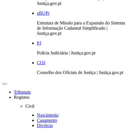
Justiça.gov.pt
eBUPi
Estrutura de Missão para a Expansão do Sistema
de Informação Cadastral Simplificado |
Justiça.gov.pt
PJ
Polícia Judiciária | Justiça.gov.pt
COJ
Conselho dos Oficiais de Justiça | Justiça.gov.pt
Toggle
navigation
Tribunais
Registos
Civil
Nascimento
Casamento
Divórcio