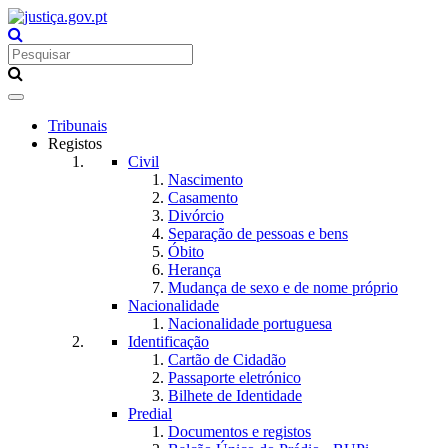
Toggle
navigation
Tribunais
Registos
Civil
Nascimento
Casamento
Divórcio
Separação de pessoas e bens
Óbito
Herança
Mudança de sexo e de nome próprio
Nacionalidade
Nacionalidade portuguesa
Identificação
Cartão de Cidadão
Passaporte eletrónico
Bilhete de Identidade
Predial
Documentos e registos