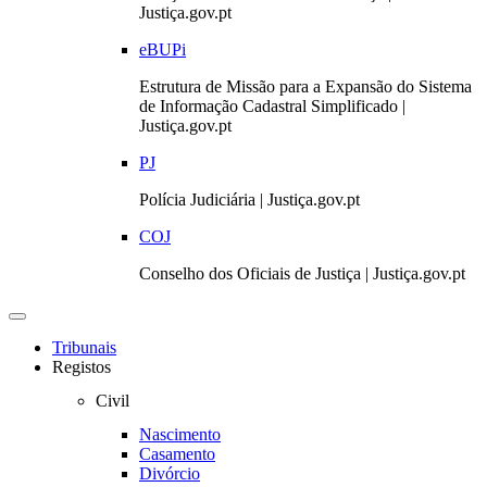
Justiça.gov.pt
eBUPi
Estrutura de Missão para a Expansão do Sistema
de Informação Cadastral Simplificado |
Justiça.gov.pt
PJ
Polícia Judiciária | Justiça.gov.pt
COJ
Conselho dos Oficiais de Justiça | Justiça.gov.pt
Toggle
navigation
Tribunais
Registos
Civil
Nascimento
Casamento
Divórcio