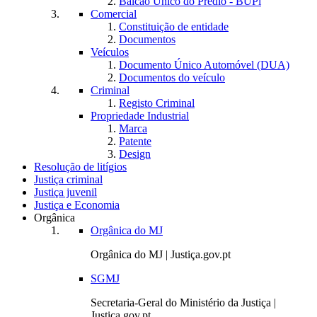
Balcão Único do Prédio - BUPi
Comercial
Constituição de entidade
Documentos
Veículos
Documento Único Automóvel (DUA)
Documentos do veículo
Criminal
Registo Criminal
Propriedade Industrial
Marca
Patente
Design
Resolução de litígios
Justiça criminal
Justiça juvenil
Justiça e Economia
Orgânica
Orgânica do MJ
Orgânica do MJ | Justiça.gov.pt
SGMJ
Secretaria-Geral do Ministério da Justiça |
Justiça.gov.pt