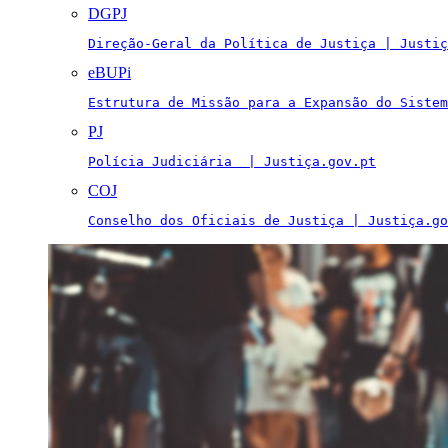
DGPJ
Direção-Geral da Política de Justiça | Justiç
eBUPi
Estrutura de Missão para a Expansão do Sistem
PJ
Polícia Judiciária  | Justiça.gov.pt
COJ
Conselho dos Oficiais de Justiça | Justiça.go