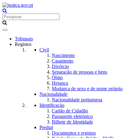
Toggle
navigation
Tribunais
Registos
Civil
Nascimento
Casamento
Divórcio
Separação de pessoas e bens
Óbito
Herança
Mudança de sexo e de nome próprio
Nacionalidade
Nacionalidade portuguesa
Identificação
Cartão de Cidadão
Passaporte eletrónico
Bilhete de Identidade
Predial
Documentos e registos