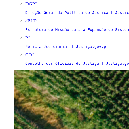
DGPJ
Direção-Geral da Política de Justiça | Justiç
eBUPi
Estrutura de Missão para a Expansão do Sistem
PJ
Polícia Judiciária  | Justiça.gov.pt
COJ
Conselho dos Oficiais de Justiça | Justiça.go