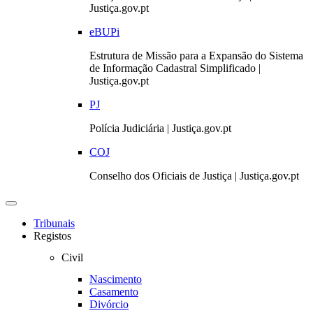
Justiça.gov.pt
eBUPi
Estrutura de Missão para a Expansão do Sistema
de Informação Cadastral Simplificado |
Justiça.gov.pt
PJ
Polícia Judiciária | Justiça.gov.pt
COJ
Conselho dos Oficiais de Justiça | Justiça.gov.pt
Toggle
navigation
Tribunais
Registos
Civil
Nascimento
Casamento
Divórcio