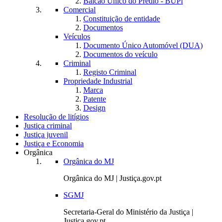
Balcão Único do Prédio - BUPi
Comercial
Constituição de entidade
Documentos
Veículos
Documento Único Automóvel (DUA)
Documentos do veículo
Criminal
Registo Criminal
Propriedade Industrial
Marca
Patente
Design
Resolução de litígios
Justiça criminal
Justiça juvenil
Justiça e Economia
Orgânica
Orgânica do MJ
Orgânica do MJ | Justiça.gov.pt
SGMJ
Secretaria-Geral do Ministério da Justiça |
Justiça.gov.pt