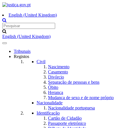
English (United Kingdom)
English (United Kingdom)
Toggle
navigation
Tribunais
Registos
Civil
Nascimento
Casamento
Divórcio
Separação de pessoas e bens
Óbito
Herança
Mudança de sexo e de nome próprio
Nacionalidade
Nacionalidade portuguesa
Identificação
Cartão de Cidadão
Passaporte eletrónico