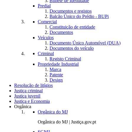
Bilhete de Identidade
Predial
Documentos e registos
Balcão Único do Prédio - BUPi
Comercial
Constituição de entidade
Documentos
Veículos
Documento Único Automóvel (DUA)
Documentos do veículo
Criminal
Registo Criminal
Propriedade Industrial
Marca
Patente
Design
Resolução de litígios
Justiça criminal
Justiça juvenil
Justiça e Economia
Orgânica
Orgânica do MJ
Orgânica do MJ | Justiça.gov.pt
SGMJ