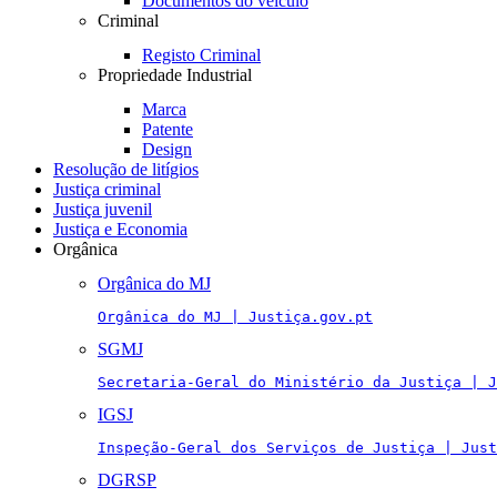
Documentos do veículo
Criminal
Registo Criminal
Propriedade Industrial
Marca
Patente
Design
Resolução de litígios
Justiça criminal
Justiça juvenil
Justiça e Economia
Orgânica
Orgânica do MJ
Orgânica do MJ | Justiça.gov.pt
SGMJ
Secretaria-Geral do Ministério da Justiça | J
IGSJ
Inspeção-Geral dos Serviços de Justiça | Just
DGRSP