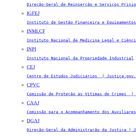
Direção-Geral de Reinserção e Serviços Prisio
IGFEJ
Instituto de Gestão Financeira e Equipamentos
INMLCF
Instituto Nacional de Medicina Legal e Ciênci
INPI
Instituto Nacional da Propriedade Industrial
CEJ
Centro de Estudos Judiciários  | Justiça.gov.
CPVC
Comissão de Proteção às Vítimas de Crimes  | 
CAAJ
Comissão para o Acompanhamento dos Auxiliares
DGAJ
Direção-Geral da Administração da Justiça | J