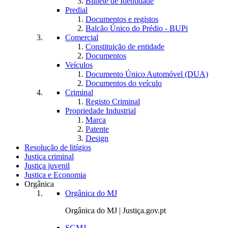
Bilhete de Identidade
Predial
Documentos e registos
Balcão Único do Prédio - BUPi
Comercial
Constituição de entidade
Documentos
Veículos
Documento Único Automóvel (DUA)
Documentos do veículo
Criminal
Registo Criminal
Propriedade Industrial
Marca
Patente
Design
Resolução de litígios
Justiça criminal
Justiça juvenil
Justiça e Economia
Orgânica
Orgânica do MJ
Orgânica do MJ | Justiça.gov.pt
SGMJ