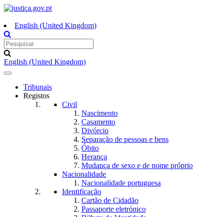
English (United Kingdom)
English (United Kingdom)
Toggle
navigation
Tribunais
Registos
Civil
Nascimento
Casamento
Divórcio
Separação de pessoas e bens
Óbito
Herança
Mudança de sexo e de nome próprio
Nacionalidade
Nacionalidade portuguesa
Identificação
Cartão de Cidadão
Passaporte eletrónico