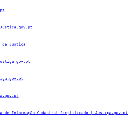
pt
Justiça.gov.pt
 da Justiça
ustiça.gov.pt
iça.gov.pt
a.gov.pt
a de Informação Cadastral Simplificado | Justiça.gov.pt