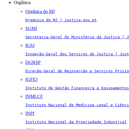
Orgânica
Orgânica do MJ
Orgânica do MJ | Justiça.gov.pt
SGMJ
Secretaria-Geral do Ministério da Justiça | J
IGSJ
Inspeção-Geral dos Serviços de Justiça | Just
DGRSP
Direção-Geral de Reinserção e Serviços Prisio
IGFEJ
Instituto de Gestão Financeira e Equipamentos
INMLCF
Instituto Nacional de Medicina Legal e Ciênci
INPI
Instituto Nacional da Propriedade Industrial