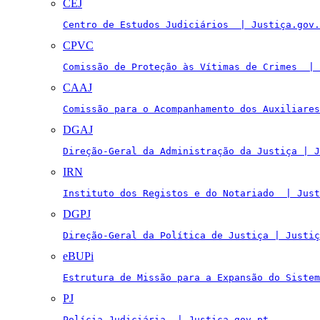
CEJ
Centro de Estudos Judiciários  | Justiça.gov.
CPVC
Comissão de Proteção às Vítimas de Crimes  | 
CAAJ
Comissão para o Acompanhamento dos Auxiliares
DGAJ
Direção-Geral da Administração da Justiça | J
IRN
Instituto dos Registos e do Notariado  | Just
DGPJ
Direção-Geral da Política de Justiça | Justiç
eBUPi
Estrutura de Missão para a Expansão do Sistem
PJ
Polícia Judiciária  | Justiça.gov.pt