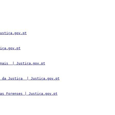
ustiça.gov.pt
iça.gov.pt
nais  | Justiça.gov.pt
 da Justiça  | Justiça.gov.pt
as Forenses | Justiça.gov.pt