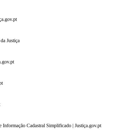
ça.gov.pt
da Justiça
a.gov.pt
pt
t
 Informação Cadastral Simplificado | Justiça.gov.pt