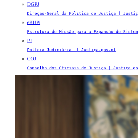
DGPJ
Direção-Geral da Política de Justiça | Justiç
eBUPi
Estrutura de Missão para a Expansão do Sistem
PJ
Polícia Judiciária  | Justiça.gov.pt
COJ
Conselho dos Oficiais de Justiça | Justiça.go