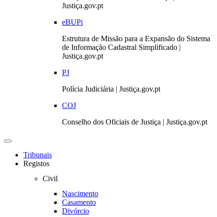
Justiça.gov.pt
eBUPi
Estrutura de Missão para a Expansão do Sistema
de Informação Cadastral Simplificado |
Justiça.gov.pt
PJ
Polícia Judiciária | Justiça.gov.pt
COJ
Conselho dos Oficiais de Justiça | Justiça.gov.pt
Toggle
navigation
Tribunais
Registos
Civil
Nascimento
Casamento
Divórcio