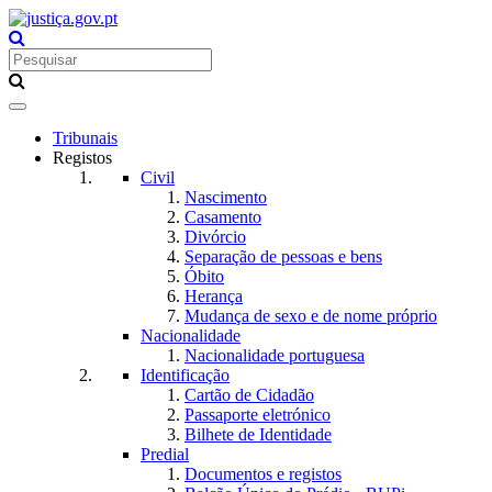
Toggle
navigation
Tribunais
Registos
Civil
Nascimento
Casamento
Divórcio
Separação de pessoas e bens
Óbito
Herança
Mudança de sexo e de nome próprio
Nacionalidade
Nacionalidade portuguesa
Identificação
Cartão de Cidadão
Passaporte eletrónico
Bilhete de Identidade
Predial
Documentos e registos