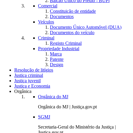
Balcão Único do Prédio - BUPi
Comercial
Constituição de entidade
Documentos
Veículos
Documento Único Automóvel (DUA)
Documentos do veículo
Criminal
Registo Criminal
Propriedade Industrial
Marca
Patente
Design
Resolução de litígios
Justiça criminal
Justiça juvenil
Justiça e Economia
Orgânica
Orgânica do MJ
Orgânica do MJ | Justiça.gov.pt
SGMJ
Secretaria-Geral do Ministério da Justiça |
Justiça.gov.pt