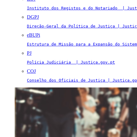
Instituto dos Registos e do Notariado  | Just
DGPJ
Direção-Geral da Política de Justiça | Justiç
eBUPi
Estrutura de Missão para a Expansão do Sistem
PJ
Polícia Judiciária  | Justiça.gov.pt
COJ
Conselho dos Oficiais de Justiça | Justiça.go