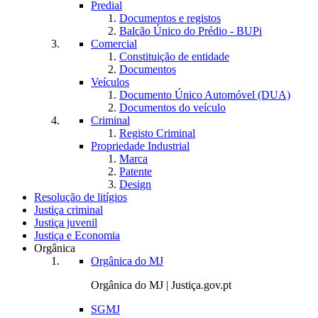
Predial
Documentos e registos
Balcão Único do Prédio - BUPi
Comercial
Constituição de entidade
Documentos
Veículos
Documento Único Automóvel (DUA)
Documentos do veículo
Criminal
Registo Criminal
Propriedade Industrial
Marca
Patente
Design
Resolução de litígios
Justiça criminal
Justiça juvenil
Justiça e Economia
Orgânica
Orgânica do MJ
Orgânica do MJ | Justiça.gov.pt
SGMJ