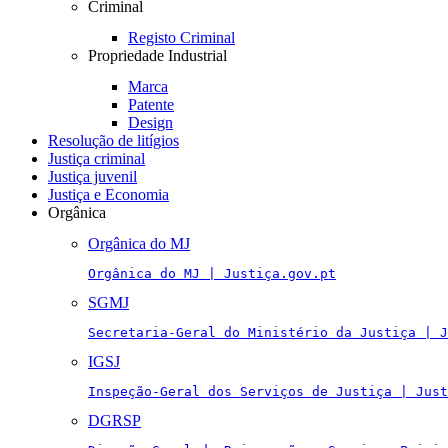
Criminal
Registo Criminal
Propriedade Industrial
Marca
Patente
Design
Resolução de litígios
Justiça criminal
Justiça juvenil
Justiça e Economia
Orgânica
Orgânica do MJ
Orgânica do MJ | Justiça.gov.pt
SGMJ
Secretaria-Geral do Ministério da Justiça | J
IGSJ
Inspeção-Geral dos Serviços de Justiça | Just
DGRSP