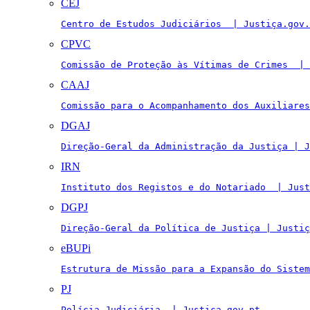
CEJ
Centro de Estudos Judiciários  | Justiça.gov.
CPVC
Comissão de Proteção às Vítimas de Crimes  | 
CAAJ
Comissão para o Acompanhamento dos Auxiliares
DGAJ
Direção-Geral da Administração da Justiça | J
IRN
Instituto dos Registos e do Notariado  | Just
DGPJ
Direção-Geral da Política de Justiça | Justiç
eBUPi
Estrutura de Missão para a Expansão do Sistem
PJ
Polícia Judiciária  | Justiça.gov.pt