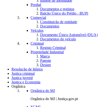
Bilhete de Identidade
Predial
Documentos e registos
Balcão Único do Prédio - BUPi
Comercial
Constituição de entidade
Documentos
Veículos
Documento Único Automóvel (DUA)
Documentos do veículo
Criminal
Registo Criminal
Propriedade Industrial
Marca
Patente
Design
Resolução de litígios
Justiça criminal
Justiça juvenil
Justiça e Economia
Orgânica
Orgânica do MJ
Orgânica do MJ | Justiça.gov.pt
SGMJ