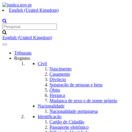
English (United Kingdom)
English (United Kingdom)
Toggle
navigation
Tribunais
Registos
Civil
Nascimento
Casamento
Divórcio
Separação de pessoas e bens
Óbito
Herança
Mudança de sexo e de nome próprio
Nacionalidade
Nacionalidade portuguesa
Identificação
Cartão de Cidadão
Passaporte eletrónico