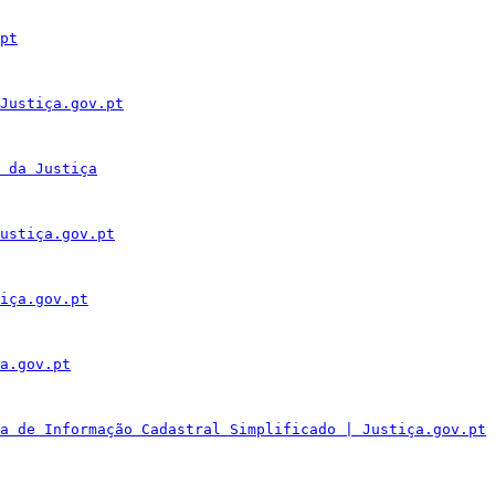
pt
Justiça.gov.pt
 da Justiça
ustiça.gov.pt
iça.gov.pt
a.gov.pt
a de Informação Cadastral Simplificado | Justiça.gov.pt