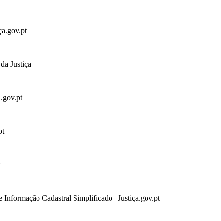
ça.gov.pt
da Justiça
a.gov.pt
pt
t
 Informação Cadastral Simplificado | Justiça.gov.pt