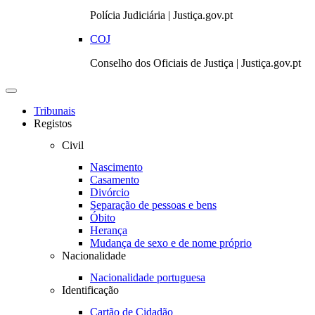
Polícia Judiciária | Justiça.gov.pt
COJ
Conselho dos Oficiais de Justiça | Justiça.gov.pt
Toggle
navigation
Tribunais
Registos
Civil
Nascimento
Casamento
Divórcio
Separação de pessoas e bens
Óbito
Herança
Mudança de sexo e de nome próprio
Nacionalidade
Nacionalidade portuguesa
Identificação
Cartão de Cidadão