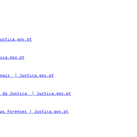
ustiça.gov.pt
iça.gov.pt
nais  | Justiça.gov.pt
 da Justiça  | Justiça.gov.pt
as Forenses | Justiça.gov.pt