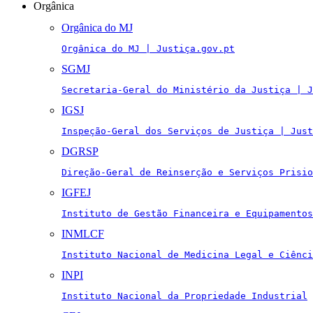
Orgânica
Orgânica do MJ
Orgânica do MJ | Justiça.gov.pt
SGMJ
Secretaria-Geral do Ministério da Justiça | J
IGSJ
Inspeção-Geral dos Serviços de Justiça | Just
DGRSP
Direção-Geral de Reinserção e Serviços Prisio
IGFEJ
Instituto de Gestão Financeira e Equipamentos
INMLCF
Instituto Nacional de Medicina Legal e Ciênci
INPI
Instituto Nacional da Propriedade Industrial