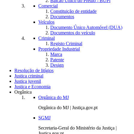
Balcão Único do Prédio - BUPi
Comercial
Constituição de entidade
Documentos
Veículos
Documento Único Automóvel (DUA)
Documentos do veículo
Criminal
Registo Criminal
Propriedade Industrial
Marca
Patente
Design
Resolução de litígios
Justiça criminal
Justiça juvenil
Justiça e Economia
Orgânica
Orgânica do MJ
Orgânica do MJ | Justiça.gov.pt
SGMJ
Secretaria-Geral do Ministério da Justiça |
Justiça.gov.pt