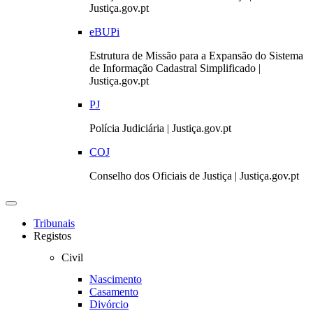
Justiça.gov.pt
eBUPi
Estrutura de Missão para a Expansão do Sistema
de Informação Cadastral Simplificado |
Justiça.gov.pt
PJ
Polícia Judiciária | Justiça.gov.pt
COJ
Conselho dos Oficiais de Justiça | Justiça.gov.pt
Toggle
navigation
Tribunais
Registos
Civil
Nascimento
Casamento
Divórcio