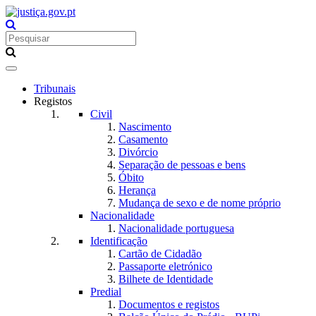
Toggle
navigation
Tribunais
Registos
Civil
Nascimento
Casamento
Divórcio
Separação de pessoas e bens
Óbito
Herança
Mudança de sexo e de nome próprio
Nacionalidade
Nacionalidade portuguesa
Identificação
Cartão de Cidadão
Passaporte eletrónico
Bilhete de Identidade
Predial
Documentos e registos