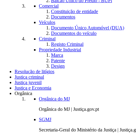
Balcão Único do Prédio - BUPi
Comercial
Constituição de entidade
Documentos
Veículos
Documento Único Automóvel (DUA)
Documentos do veículo
Criminal
Registo Criminal
Propriedade Industrial
Marca
Patente
Design
Resolução de litígios
Justiça criminal
Justiça juvenil
Justiça e Economia
Orgânica
Orgânica do MJ
Orgânica do MJ | Justiça.gov.pt
SGMJ
Secretaria-Geral do Ministério da Justiça | Justiça.