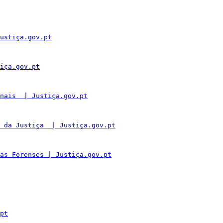
ustiça.gov.pt
iça.gov.pt
nais  | Justiça.gov.pt
 da Justiça  | Justiça.gov.pt
as Forenses | Justiça.gov.pt
pt