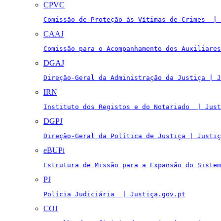
CPVC
Comissão de Proteção às Vítimas de Crimes  | 
CAAJ
Comissão para o Acompanhamento dos Auxiliares
DGAJ
Direção-Geral da Administração da Justiça | J
IRN
Instituto dos Registos e do Notariado  | Just
DGPJ
Direção-Geral da Política de Justiça | Justiç
eBUPi
Estrutura de Missão para a Expansão do Sistem
PJ
Polícia Judiciária  | Justiça.gov.pt
COJ