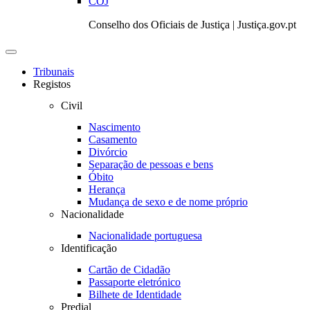
COJ
Conselho dos Oficiais de Justiça | Justiça.gov.pt
Toggle
navigation
Tribunais
Registos
Civil
Nascimento
Casamento
Divórcio
Separação de pessoas e bens
Óbito
Herança
Mudança de sexo e de nome próprio
Nacionalidade
Nacionalidade portuguesa
Identificação
Cartão de Cidadão
Passaporte eletrónico
Bilhete de Identidade
Predial