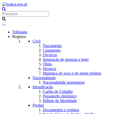
Toggle
navigation
Tribunais
Registos
Civil
Nascimento
Casamento
Divórcio
Separação de pessoas e bens
Óbito
Herança
Mudança de sexo e de nome próprio
Nacionalidade
Nacionalidade portuguesa
Identificação
Cartão de Cidadão
Passaporte eletrónico
Bilhete de Identidade
Predial
Documentos e registos