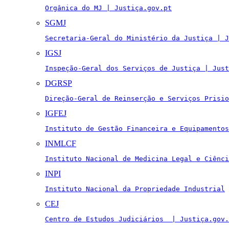
Orgânica do MJ | Justiça.gov.pt
SGMJ
Secretaria-Geral do Ministério da Justiça | J
IGSJ
Inspeção-Geral dos Serviços de Justiça | Just
DGRSP
Direção-Geral de Reinserção e Serviços Prisio
IGFEJ
Instituto de Gestão Financeira e Equipamentos
INMLCF
Instituto Nacional de Medicina Legal e Ciênci
INPI
Instituto Nacional da Propriedade Industrial
CEJ
Centro de Estudos Judiciários  | Justiça.gov.