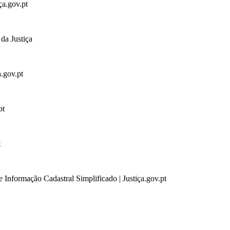
ça.gov.pt
da Justiça
a.gov.pt
pt
t
 Informação Cadastral Simplificado | Justiça.gov.pt