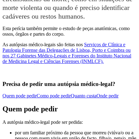
morte violenta ou quando é preciso identificar
cadáveres ou restos humanos.
Esta perícia também permite o estudo de peças anatómicas, como
ossos, órgãos e partes do corpo.
As autópsias médico-legais são feitas nos
Serviços de Clínica e
Patologia Forense das Delegações de Lisboa, Porto e Coimbra ou
nos 27 Gabinetes Médico-Legais e Forenses do Instituto Nacional
de Medicina Legal e Ciências Forenses (INMLCF).
Precisa de pedir uma autópsia médico-legal?
Quem pode pedir
Como pode pedir
Quanto custa
Onde pedir
Quem pode pedir
A autópsia médico-legal pode ser pedida:
por um familiar próximo da pessoa que morreu (viúva/o ou a
pessoa com quem vivia em união de facto, filha/o, neta/o, mãe