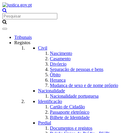
Toggle
navigation
Tribunais
Registos
Civil
Nascimento
Casamento
Divórcio
Separação de pessoas e bens
Óbito
Herança
Mudança de sexo e de nome próprio
Nacionalidade
Nacionalidade portuguesa
Identificação
Cartão de Cidadão
Passaporte eletrónico
Bilhete de Identidade
Predial
Documentos e registos