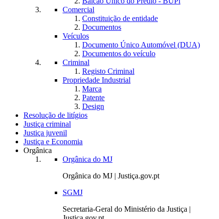
Balcão Único do Prédio - BUPi
Comercial
Constituição de entidade
Documentos
Veículos
Documento Único Automóvel (DUA)
Documentos do veículo
Criminal
Registo Criminal
Propriedade Industrial
Marca
Patente
Design
Resolução de litígios
Justiça criminal
Justiça juvenil
Justiça e Economia
Orgânica
Orgânica do MJ
Orgânica do MJ | Justiça.gov.pt
SGMJ
Secretaria-Geral do Ministério da Justiça |
Justiça.gov.pt