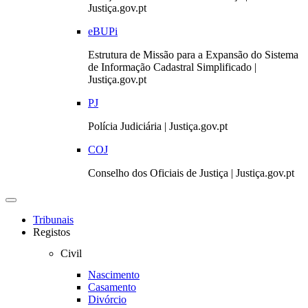
Justiça.gov.pt
eBUPi
Estrutura de Missão para a Expansão do Sistema
de Informação Cadastral Simplificado |
Justiça.gov.pt
PJ
Polícia Judiciária | Justiça.gov.pt
COJ
Conselho dos Oficiais de Justiça | Justiça.gov.pt
Toggle
navigation
Tribunais
Registos
Civil
Nascimento
Casamento
Divórcio