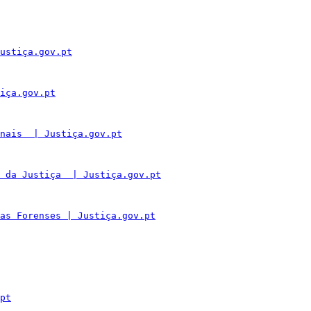
ustiça.gov.pt
iça.gov.pt
nais  | Justiça.gov.pt
 da Justiça  | Justiça.gov.pt
as Forenses | Justiça.gov.pt
pt