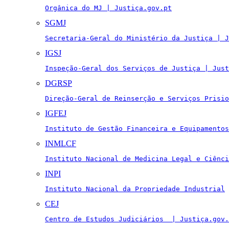
Orgânica do MJ | Justiça.gov.pt
SGMJ
Secretaria-Geral do Ministério da Justiça | J
IGSJ
Inspeção-Geral dos Serviços de Justiça | Just
DGRSP
Direção-Geral de Reinserção e Serviços Prisio
IGFEJ
Instituto de Gestão Financeira e Equipamentos
INMLCF
Instituto Nacional de Medicina Legal e Ciênci
INPI
Instituto Nacional da Propriedade Industrial
CEJ
Centro de Estudos Judiciários  | Justiça.gov.