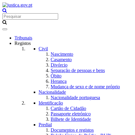
Toggle
navigation
Tribunais
Registos
Civil
Nascimento
Casamento
Divórcio
Separação de pessoas e bens
Óbito
Herança
Mudança de sexo e de nome próprio
Nacionalidade
Nacionalidade portuguesa
Identificação
Cartão de Cidadão
Passaporte eletrónico
Bilhete de Identidade
Predial
Documentos e registos