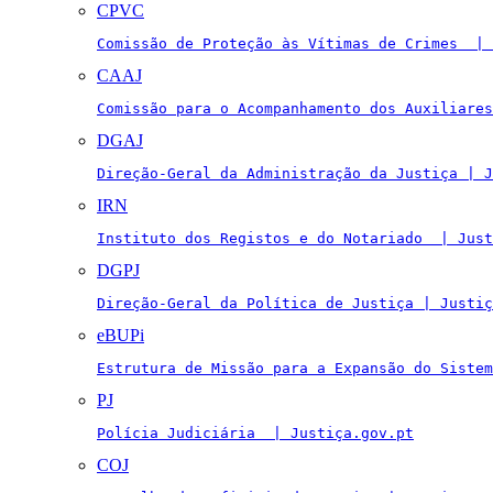
CPVC
Comissão de Proteção às Vítimas de Crimes  | 
CAAJ
Comissão para o Acompanhamento dos Auxiliares
DGAJ
Direção-Geral da Administração da Justiça | J
IRN
Instituto dos Registos e do Notariado  | Just
DGPJ
Direção-Geral da Política de Justiça | Justiç
eBUPi
Estrutura de Missão para a Expansão do Sistem
PJ
Polícia Judiciária  | Justiça.gov.pt
COJ