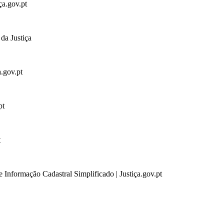
ça.gov.pt
da Justiça
a.gov.pt
pt
t
 Informação Cadastral Simplificado | Justiça.gov.pt