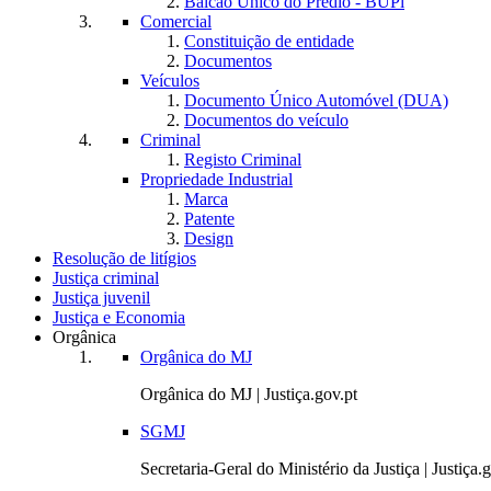
Balcão Único do Prédio - BUPi
Comercial
Constituição de entidade
Documentos
Veículos
Documento Único Automóvel (DUA)
Documentos do veículo
Criminal
Registo Criminal
Propriedade Industrial
Marca
Patente
Design
Resolução de litígios
Justiça criminal
Justiça juvenil
Justiça e Economia
Orgânica
Orgânica do MJ
Orgânica do MJ | Justiça.gov.pt
SGMJ
Secretaria-Geral do Ministério da Justiça | Justiça.