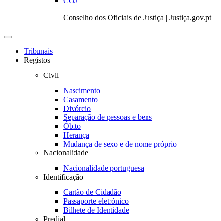
COJ
Conselho dos Oficiais de Justiça | Justiça.gov.pt
Toggle
navigation
Tribunais
Registos
Civil
Nascimento
Casamento
Divórcio
Separação de pessoas e bens
Óbito
Herança
Mudança de sexo e de nome próprio
Nacionalidade
Nacionalidade portuguesa
Identificação
Cartão de Cidadão
Passaporte eletrónico
Bilhete de Identidade
Predial