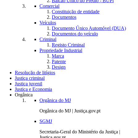
Balcão Único do Prédio - BUPi
Comercial
Constituição de entidade
Documentos
Veículos
Documento Único Automóvel (DUA)
Documentos do veículo
Criminal
Registo Criminal
Propriedade Industrial
Marca
Patente
Design
Resolução de litígios
Justiça criminal
Justiça juvenil
Justiça e Economia
Orgânica
Orgânica do MJ
Orgânica do MJ | Justiça.gov.pt
SGMJ
Secretaria-Geral do Ministério da Justiça |
Justiça.gov.pt