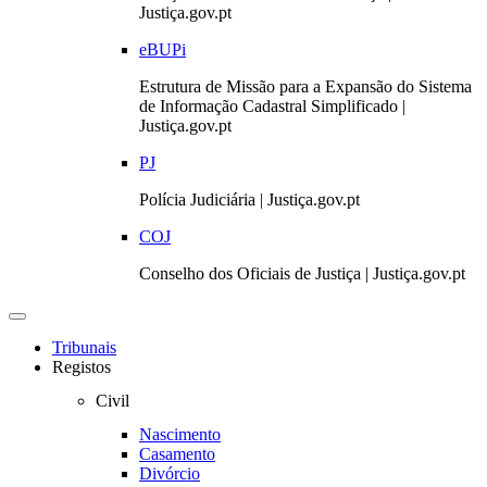
Justiça.gov.pt
eBUPi
Estrutura de Missão para a Expansão do Sistema
de Informação Cadastral Simplificado |
Justiça.gov.pt
PJ
Polícia Judiciária | Justiça.gov.pt
COJ
Conselho dos Oficiais de Justiça | Justiça.gov.pt
Toggle
navigation
Tribunais
Registos
Civil
Nascimento
Casamento
Divórcio