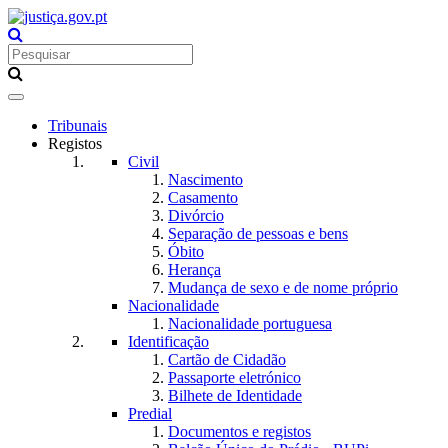
Toggle
navigation
Tribunais
Registos
Civil
Nascimento
Casamento
Divórcio
Separação de pessoas e bens
Óbito
Herança
Mudança de sexo e de nome próprio
Nacionalidade
Nacionalidade portuguesa
Identificação
Cartão de Cidadão
Passaporte eletrónico
Bilhete de Identidade
Predial
Documentos e registos