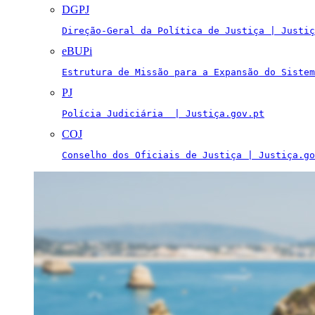
DGPJ
Direção-Geral da Política de Justiça | Justiç
eBUPi
Estrutura de Missão para a Expansão do Sistem
PJ
Polícia Judiciária  | Justiça.gov.pt
COJ
Conselho dos Oficiais de Justiça | Justiça.go