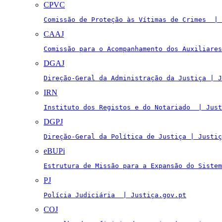
CPVC
Comissão de Proteção às Vítimas de Crimes  | 
CAAJ
Comissão para o Acompanhamento dos Auxiliares
DGAJ
Direção-Geral da Administração da Justiça | J
IRN
Instituto dos Registos e do Notariado  | Just
DGPJ
Direção-Geral da Política de Justiça | Justiç
eBUPi
Estrutura de Missão para a Expansão do Sistem
PJ
Polícia Judiciária  | Justiça.gov.pt
COJ