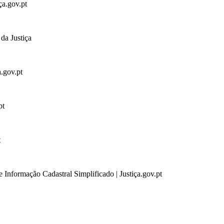
ça.gov.pt
da Justiça
a.gov.pt
pt
t
 Informação Cadastral Simplificado | Justiça.gov.pt