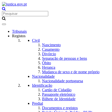
Toggle
navigation
Tribunais
Registos
Civil
Nascimento
Casamento
Divórcio
Separação de pessoas e bens
Óbito
Herança
Mudança de sexo e de nome próprio
Nacionalidade
Nacionalidade portuguesa
Identificação
Cartão de Cidadão
Passaporte eletrónico
Bilhete de Identidade
Predial
Documentos e registos