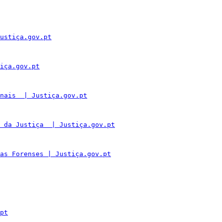
ustiça.gov.pt
iça.gov.pt
nais  | Justiça.gov.pt
 da Justiça  | Justiça.gov.pt
as Forenses | Justiça.gov.pt
pt