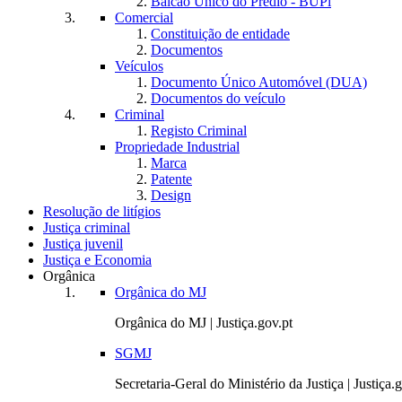
Balcão Único do Prédio - BUPi
Comercial
Constituição de entidade
Documentos
Veículos
Documento Único Automóvel (DUA)
Documentos do veículo
Criminal
Registo Criminal
Propriedade Industrial
Marca
Patente
Design
Resolução de litígios
Justiça criminal
Justiça juvenil
Justiça e Economia
Orgânica
Orgânica do MJ
Orgânica do MJ | Justiça.gov.pt
SGMJ
Secretaria-Geral do Ministério da Justiça | Justiça.