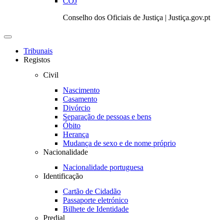
COJ
Conselho dos Oficiais de Justiça | Justiça.gov.pt
Toggle
navigation
Tribunais
Registos
Civil
Nascimento
Casamento
Divórcio
Separação de pessoas e bens
Óbito
Herança
Mudança de sexo e de nome próprio
Nacionalidade
Nacionalidade portuguesa
Identificação
Cartão de Cidadão
Passaporte eletrónico
Bilhete de Identidade
Predial