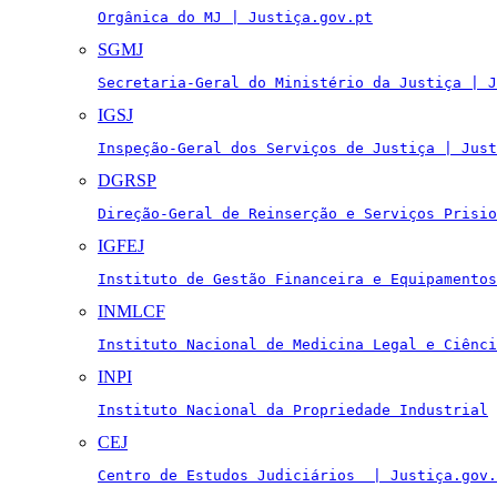
Orgânica do MJ | Justiça.gov.pt
SGMJ
Secretaria-Geral do Ministério da Justiça | J
IGSJ
Inspeção-Geral dos Serviços de Justiça | Just
DGRSP
Direção-Geral de Reinserção e Serviços Prisio
IGFEJ
Instituto de Gestão Financeira e Equipamentos
INMLCF
Instituto Nacional de Medicina Legal e Ciênci
INPI
Instituto Nacional da Propriedade Industrial
CEJ
Centro de Estudos Judiciários  | Justiça.gov.