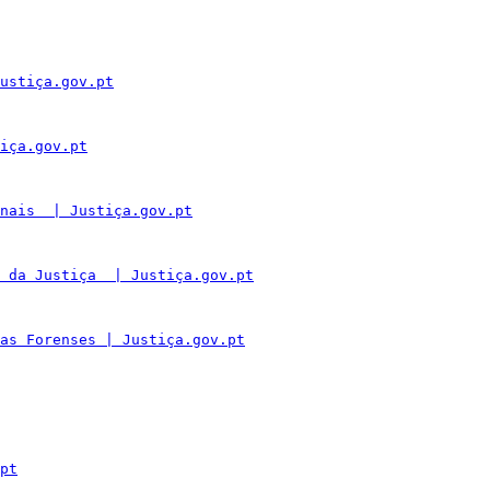
ustiça.gov.pt
iça.gov.pt
nais  | Justiça.gov.pt
 da Justiça  | Justiça.gov.pt
as Forenses | Justiça.gov.pt
pt