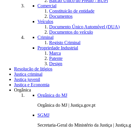
Balcão Único do Prédio - BUPi
Comercial
Constituição de entidade
Documentos
Veículos
Documento Único Automóvel (DUA)
Documentos do veículo
Criminal
Registo Criminal
Propriedade Industrial
Marca
Patente
Design
Resolução de litígios
Justiça criminal
Justiça juvenil
Justiça e Economia
Orgânica
Orgânica do MJ
Orgânica do MJ | Justiça.gov.pt
SGMJ
Secretaria-Geral do Ministério da Justiça | Justiça.