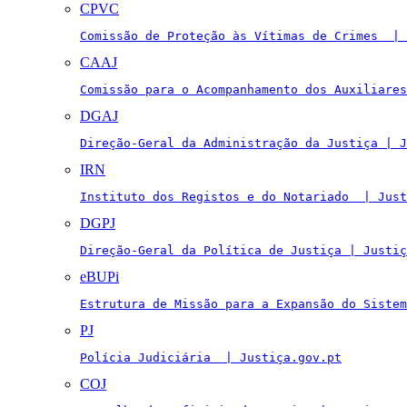
CPVC
Comissão de Proteção às Vítimas de Crimes  | 
CAAJ
Comissão para o Acompanhamento dos Auxiliares
DGAJ
Direção-Geral da Administração da Justiça | J
IRN
Instituto dos Registos e do Notariado  | Just
DGPJ
Direção-Geral da Política de Justiça | Justiç
eBUPi
Estrutura de Missão para a Expansão do Sistem
PJ
Polícia Judiciária  | Justiça.gov.pt
COJ