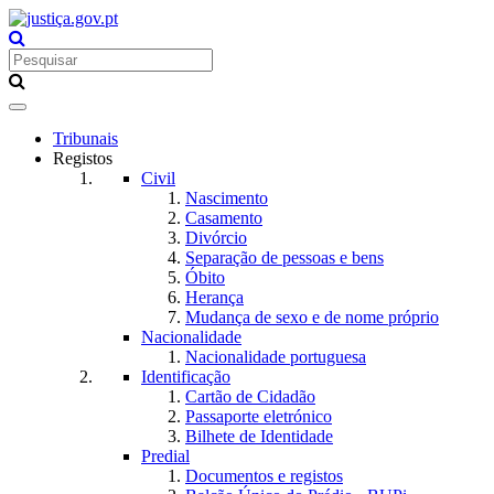
Toggle
navigation
Tribunais
Registos
Civil
Nascimento
Casamento
Divórcio
Separação de pessoas e bens
Óbito
Herança
Mudança de sexo e de nome próprio
Nacionalidade
Nacionalidade portuguesa
Identificação
Cartão de Cidadão
Passaporte eletrónico
Bilhete de Identidade
Predial
Documentos e registos