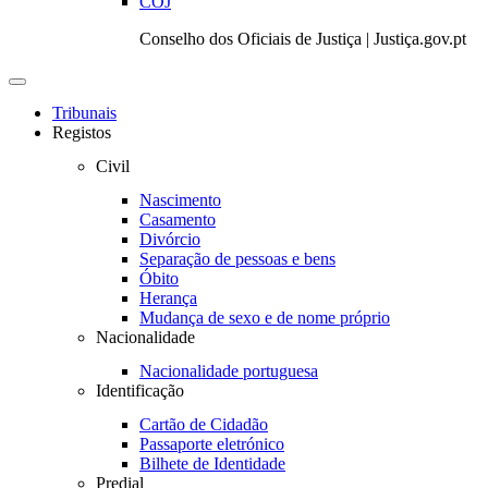
COJ
Conselho dos Oficiais de Justiça | Justiça.gov.pt
Toggle
navigation
Tribunais
Registos
Civil
Nascimento
Casamento
Divórcio
Separação de pessoas e bens
Óbito
Herança
Mudança de sexo e de nome próprio
Nacionalidade
Nacionalidade portuguesa
Identificação
Cartão de Cidadão
Passaporte eletrónico
Bilhete de Identidade
Predial