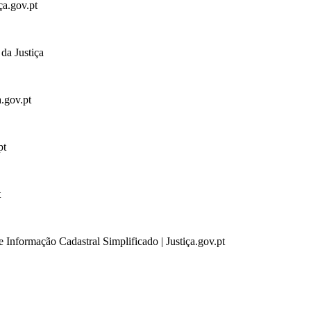
ça.gov.pt
da Justiça
a.gov.pt
pt
t
 Informação Cadastral Simplificado | Justiça.gov.pt