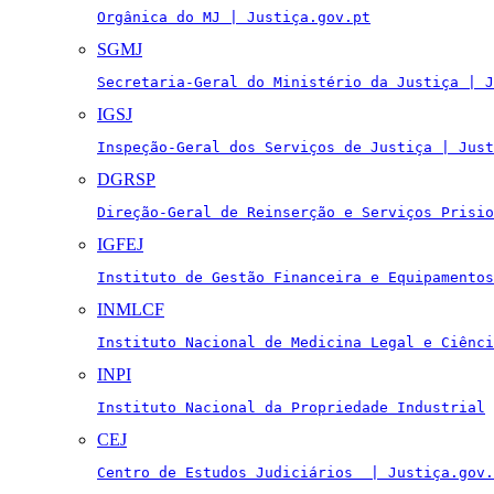
Orgânica do MJ | Justiça.gov.pt
SGMJ
Secretaria-Geral do Ministério da Justiça | J
IGSJ
Inspeção-Geral dos Serviços de Justiça | Just
DGRSP
Direção-Geral de Reinserção e Serviços Prisio
IGFEJ
Instituto de Gestão Financeira e Equipamentos
INMLCF
Instituto Nacional de Medicina Legal e Ciênci
INPI
Instituto Nacional da Propriedade Industrial
CEJ
Centro de Estudos Judiciários  | Justiça.gov.