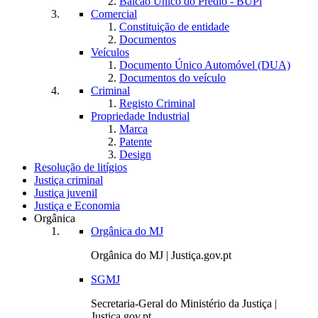
Balcão Único do Prédio - BUPi
Comercial
Constituição de entidade
Documentos
Veículos
Documento Único Automóvel (DUA)
Documentos do veículo
Criminal
Registo Criminal
Propriedade Industrial
Marca
Patente
Design
Resolução de litígios
Justiça criminal
Justiça juvenil
Justiça e Economia
Orgânica
Orgânica do MJ
Orgânica do MJ | Justiça.gov.pt
SGMJ
Secretaria-Geral do Ministério da Justiça |
Justiça.gov.pt