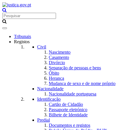
Toggle
navigation
Tribunais
Registos
Civil
Nascimento
Casamento
Divórcio
Separação de pessoas e bens
Óbito
Herança
Mudança de sexo e de nome próprio
Nacionalidade
Nacionalidade portuguesa
Identificação
Cartão de Cidadão
Passaporte eletrónico
Bilhete de Identidade
Predial
Documentos e registos