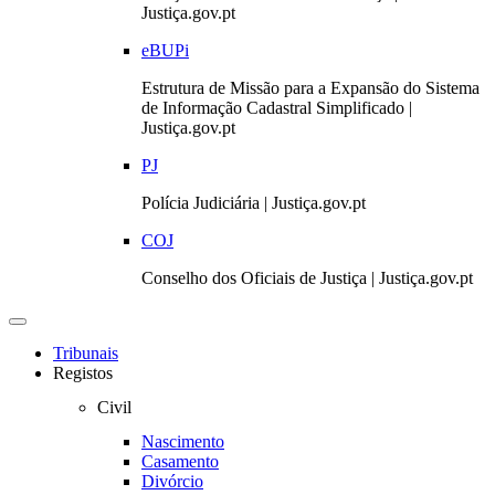
Justiça.gov.pt
eBUPi
Estrutura de Missão para a Expansão do Sistema
de Informação Cadastral Simplificado |
Justiça.gov.pt
PJ
Polícia Judiciária | Justiça.gov.pt
COJ
Conselho dos Oficiais de Justiça | Justiça.gov.pt
Toggle
navigation
Tribunais
Registos
Civil
Nascimento
Casamento
Divórcio