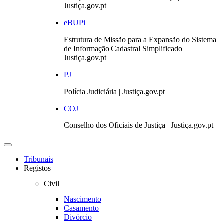
Justiça.gov.pt
eBUPi
Estrutura de Missão para a Expansão do Sistema
de Informação Cadastral Simplificado |
Justiça.gov.pt
PJ
Polícia Judiciária | Justiça.gov.pt
COJ
Conselho dos Oficiais de Justiça | Justiça.gov.pt
Toggle
navigation
Tribunais
Registos
Civil
Nascimento
Casamento
Divórcio