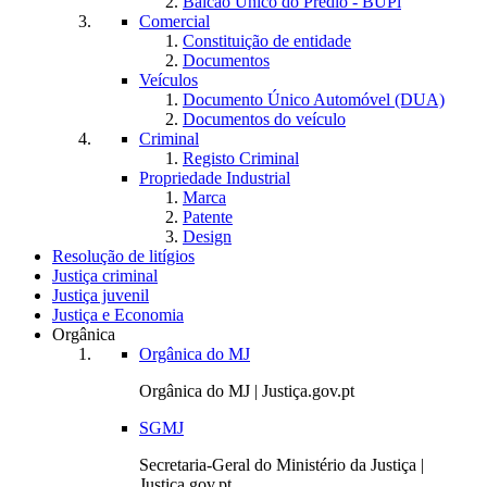
Balcão Único do Prédio - BUPi
Comercial
Constituição de entidade
Documentos
Veículos
Documento Único Automóvel (DUA)
Documentos do veículo
Criminal
Registo Criminal
Propriedade Industrial
Marca
Patente
Design
Resolução de litígios
Justiça criminal
Justiça juvenil
Justiça e Economia
Orgânica
Orgânica do MJ
Orgânica do MJ | Justiça.gov.pt
SGMJ
Secretaria-Geral do Ministério da Justiça |
Justiça.gov.pt