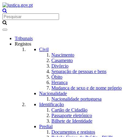
Toggle
navigation
Tribunais
Registos
Civil
Nascimento
Casamento
Divórcio
Separação de pessoas e bens
Óbito
Herança
Mudança de sexo e de nome próprio
Nacionalidade
Nacionalidade portuguesa
Identificação
Cartão de Cidadão
Passaporte eletrónico
Bilhete de Identidade
Predial
Documentos e registos