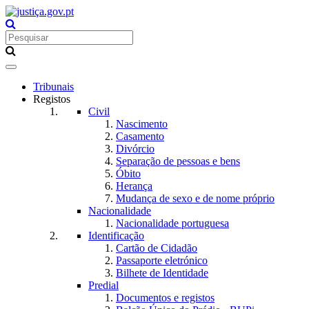
Toggle
navigation
Tribunais
Registos
Civil
Nascimento
Casamento
Divórcio
Separação de pessoas e bens
Óbito
Herança
Mudança de sexo e de nome próprio
Nacionalidade
Nacionalidade portuguesa
Identificação
Cartão de Cidadão
Passaporte eletrónico
Bilhete de Identidade
Predial
Documentos e registos