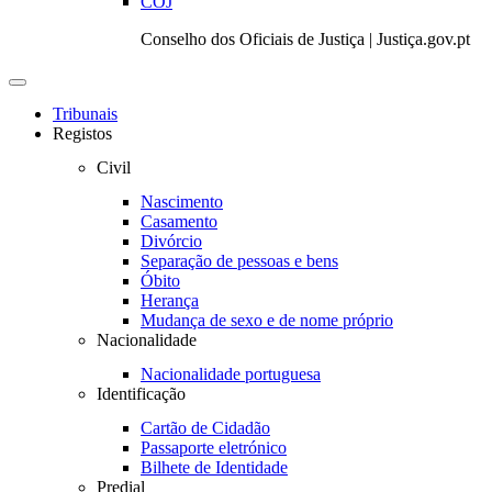
COJ
Conselho dos Oficiais de Justiça | Justiça.gov.pt
Toggle
navigation
Tribunais
Registos
Civil
Nascimento
Casamento
Divórcio
Separação de pessoas e bens
Óbito
Herança
Mudança de sexo e de nome próprio
Nacionalidade
Nacionalidade portuguesa
Identificação
Cartão de Cidadão
Passaporte eletrónico
Bilhete de Identidade
Predial