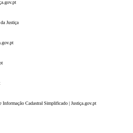
ça.gov.pt
da Justiça
a.gov.pt
pt
t
 Informação Cadastral Simplificado | Justiça.gov.pt