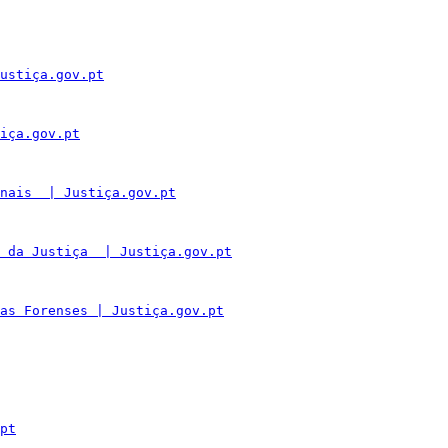
ustiça.gov.pt
iça.gov.pt
nais  | Justiça.gov.pt
 da Justiça  | Justiça.gov.pt
as Forenses | Justiça.gov.pt
pt