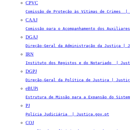
CPVC
Comissão de Proteção às Vítimas de Crimes  | 
CAAJ
Comissão para o Acompanhamento dos Auxiliares
DGAJ
Direção-Geral da Administração da Justiça | J
IRN
Instituto dos Registos e do Notariado  | Just
DGPJ
Direção-Geral da Política de Justiça | Justiç
eBUPi
Estrutura de Missão para a Expansão do Sistem
PJ
Polícia Judiciária  | Justiça.gov.pt
COJ