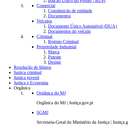
Balcão Único do Prédio - BUPi
Comercial
Constituição de entidade
Documentos
Veículos
Documento Único Automóvel (DUA)
Documentos do veículo
Criminal
Registo Criminal
Propriedade Industrial
Marca
Patente
Design
Resolução de litígios
Justiça criminal
Justiça juvenil
Justiça e Economia
Orgânica
Orgânica do MJ
Orgânica do MJ | Justiça.gov.pt
SGMJ
Secretaria-Geral do Ministério da Justiça | Justiça.