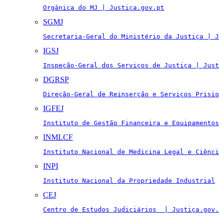
Orgânica do MJ | Justiça.gov.pt
SGMJ
Secretaria-Geral do Ministério da Justiça | J
IGSJ
Inspeção-Geral dos Serviços de Justiça | Just
DGRSP
Direção-Geral de Reinserção e Serviços Prisio
IGFEJ
Instituto de Gestão Financeira e Equipamentos
INMLCF
Instituto Nacional de Medicina Legal e Ciênci
INPI
Instituto Nacional da Propriedade Industrial
CEJ
Centro de Estudos Judiciários  | Justiça.gov.