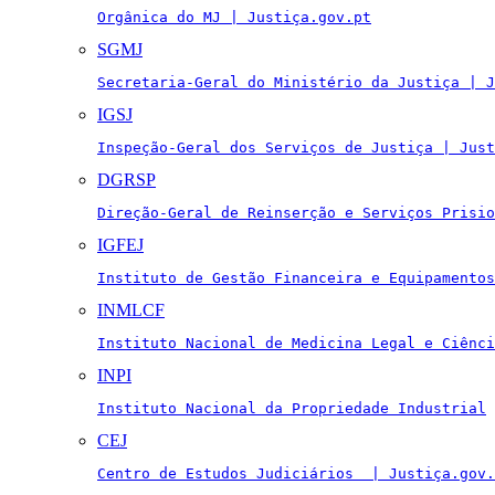
Orgânica do MJ | Justiça.gov.pt
SGMJ
Secretaria-Geral do Ministério da Justiça | J
IGSJ
Inspeção-Geral dos Serviços de Justiça | Just
DGRSP
Direção-Geral de Reinserção e Serviços Prisio
IGFEJ
Instituto de Gestão Financeira e Equipamentos
INMLCF
Instituto Nacional de Medicina Legal e Ciênci
INPI
Instituto Nacional da Propriedade Industrial
CEJ
Centro de Estudos Judiciários  | Justiça.gov.