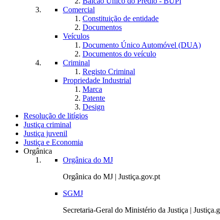
Balcão Único do Prédio - BUPi
Comercial
Constituição de entidade
Documentos
Veículos
Documento Único Automóvel (DUA)
Documentos do veículo
Criminal
Registo Criminal
Propriedade Industrial
Marca
Patente
Design
Resolução de litígios
Justiça criminal
Justiça juvenil
Justiça e Economia
Orgânica
Orgânica do MJ
Orgânica do MJ | Justiça.gov.pt
SGMJ
Secretaria-Geral do Ministério da Justiça | Justiça.