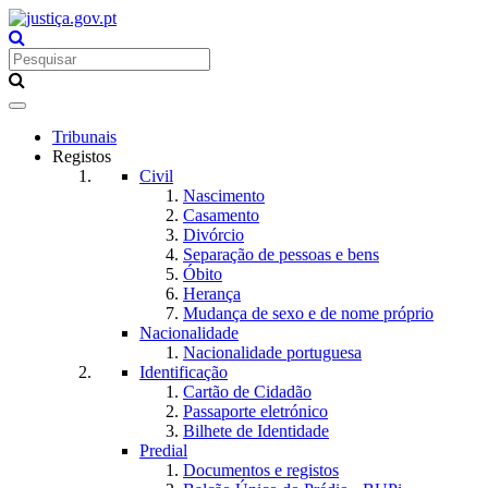
Toggle
navigation
Tribunais
Registos
Civil
Nascimento
Casamento
Divórcio
Separação de pessoas e bens
Óbito
Herança
Mudança de sexo e de nome próprio
Nacionalidade
Nacionalidade portuguesa
Identificação
Cartão de Cidadão
Passaporte eletrónico
Bilhete de Identidade
Predial
Documentos e registos