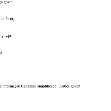
ça.gov.pt
da Justiça
a.gov.pt
pt
t
 Informação Cadastral Simplificado | Justiça.gov.pt