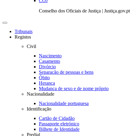
COJ
Conselho dos Oficiais de Justiça | Justiça.gov.pt
Toggle
navigation
Tribunais
Registos
Civil
Nascimento
Casamento
Divórcio
Separação de pessoas e bens
Óbito
Herança
Mudança de sexo e de nome próprio
Nacionalidade
Nacionalidade portuguesa
Identificação
Cartão de Cidadão
Passaporte eletrónico
Bilhete de Identidade
Predial