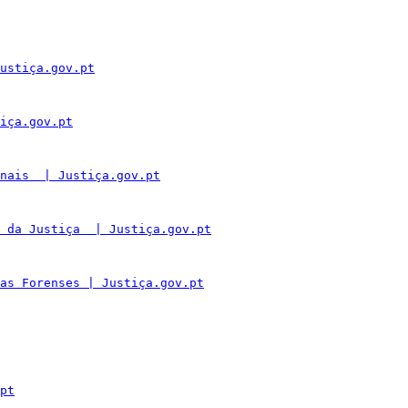
ustiça.gov.pt
iça.gov.pt
nais  | Justiça.gov.pt
 da Justiça  | Justiça.gov.pt
as Forenses | Justiça.gov.pt
pt