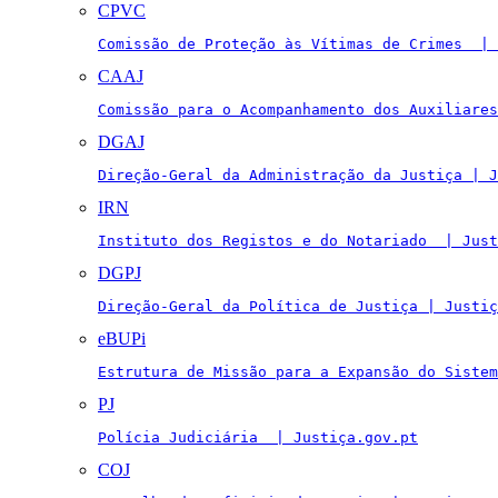
CPVC
Comissão de Proteção às Vítimas de Crimes  | 
CAAJ
Comissão para o Acompanhamento dos Auxiliares
DGAJ
Direção-Geral da Administração da Justiça | J
IRN
Instituto dos Registos e do Notariado  | Just
DGPJ
Direção-Geral da Política de Justiça | Justiç
eBUPi
Estrutura de Missão para a Expansão do Sistem
PJ
Polícia Judiciária  | Justiça.gov.pt
COJ