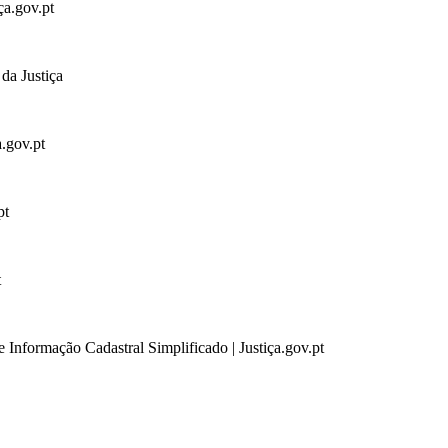
ça.gov.pt
da Justiça
a.gov.pt
pt
t
 Informação Cadastral Simplificado | Justiça.gov.pt