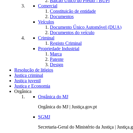
Balcão Único do Prédio - BUPi
Comercial
Constituição de entidade
Documentos
Veículos
Documento Único Automóvel (DUA)
Documentos do veículo
Criminal
Registo Criminal
Propriedade Industrial
Marca
Patente
Design
Resolução de litígios
Justiça criminal
Justiça juvenil
Justiça e Economia
Orgânica
Orgânica do MJ
Orgânica do MJ | Justiça.gov.pt
SGMJ
Secretaria-Geral do Ministério da Justiça | Justiça.