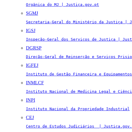
Orgânica do MJ | Justiça.gov.pt
SGMJ
Secretaria-Geral do Ministério da Justiça | J
IGSJ
Inspeção-Geral dos Serviços de Justiça | Just
DGRSP
Direção-Geral de Reinserção e Serviços Prisio
IGFEJ
Instituto de Gestão Financeira e Equipamentos
INMLCF
Instituto Nacional de Medicina Legal e Ciênci
INPI
Instituto Nacional da Propriedade Industrial
CEJ
Centro de Estudos Judiciários  | Justiça.gov.