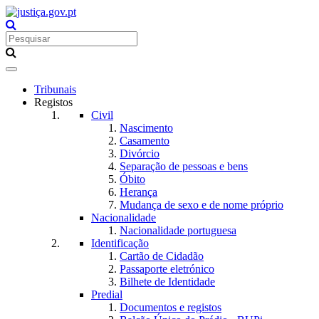
Toggle
navigation
Tribunais
Registos
Civil
Nascimento
Casamento
Divórcio
Separação de pessoas e bens
Óbito
Herança
Mudança de sexo e de nome próprio
Nacionalidade
Nacionalidade portuguesa
Identificação
Cartão de Cidadão
Passaporte eletrónico
Bilhete de Identidade
Predial
Documentos e registos