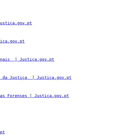
ustiça.gov.pt
iça.gov.pt
nais  | Justiça.gov.pt
 da Justiça  | Justiça.gov.pt
as Forenses | Justiça.gov.pt
pt