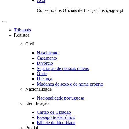
COJ
Conselho dos Oficiais de Justiça | Justiça.gov.pt
Toggle
navigation
Tribunais
Registos
Civil
Nascimento
Casamento
Divórcio
Separação de pessoas e bens
Óbito
Herança
Mudança de sexo e de nome próprio
Nacionalidade
Nacionalidade portuguesa
Identificação
Cartão de Cidadão
Passaporte eletrónico
Bilhete de Identidade
Predial