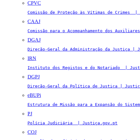
CPVC
Comissão de Proteção às Vítimas de Crimes  | 
CAAJ
Comissão para o Acompanhamento dos Auxiliares
DGAJ
Direção-Geral da Administração da Justiça | J
IRN
Instituto dos Registos e do Notariado  | Just
DGPJ
Direção-Geral da Política de Justiça | Justiç
eBUPi
Estrutura de Missão para a Expansão do Sistem
PJ
Polícia Judiciária  | Justiça.gov.pt
COJ