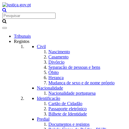
Toggle
navigation
Tribunais
Registos
Civil
Nascimento
Casamento
Divórcio
Separação de pessoas e bens
Óbito
Herança
Mudança de sexo e de nome próprio
Nacionalidade
Nacionalidade portuguesa
Identificação
Cartão de Cidadão
Passaporte eletrónico
Bilhete de Identidade
Predial
Documentos e registos