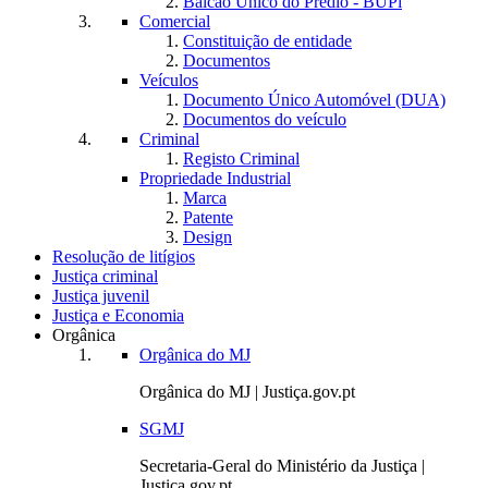
Balcão Único do Prédio - BUPi
Comercial
Constituição de entidade
Documentos
Veículos
Documento Único Automóvel (DUA)
Documentos do veículo
Criminal
Registo Criminal
Propriedade Industrial
Marca
Patente
Design
Resolução de litígios
Justiça criminal
Justiça juvenil
Justiça e Economia
Orgânica
Orgânica do MJ
Orgânica do MJ | Justiça.gov.pt
SGMJ
Secretaria-Geral do Ministério da Justiça |
Justiça.gov.pt