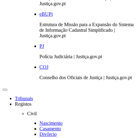
Justiça.gov.pt
eBUPi
Estrutura de Missão para a Expansão do Sistema
de Informação Cadastral Simplificado |
Justiça.gov.pt
PJ
Polícia Judiciária | Justiça.gov.pt
COJ
Conselho dos Oficiais de Justiça | Justiça.gov.pt
Toggle
navigation
Tribunais
Registos
Civil
Nascimento
Casamento
Divórcio