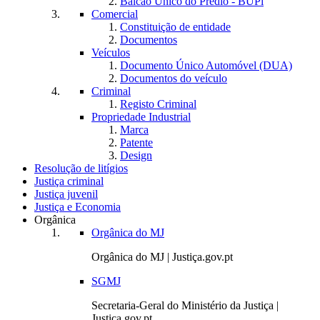
Balcão Único do Prédio - BUPi
Comercial
Constituição de entidade
Documentos
Veículos
Documento Único Automóvel (DUA)
Documentos do veículo
Criminal
Registo Criminal
Propriedade Industrial
Marca
Patente
Design
Resolução de litígios
Justiça criminal
Justiça juvenil
Justiça e Economia
Orgânica
Orgânica do MJ
Orgânica do MJ | Justiça.gov.pt
SGMJ
Secretaria-Geral do Ministério da Justiça |
Justiça.gov.pt