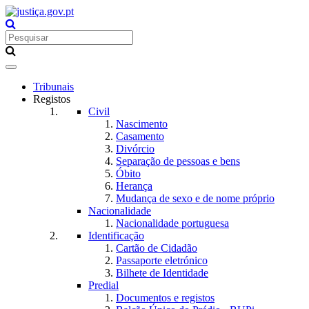
Toggle
navigation
Tribunais
Registos
Civil
Nascimento
Casamento
Divórcio
Separação de pessoas e bens
Óbito
Herança
Mudança de sexo e de nome próprio
Nacionalidade
Nacionalidade portuguesa
Identificação
Cartão de Cidadão
Passaporte eletrónico
Bilhete de Identidade
Predial
Documentos e registos