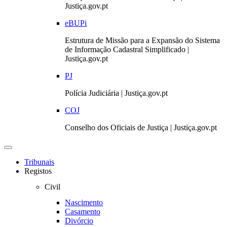
Justiça.gov.pt
eBUPi
Estrutura de Missão para a Expansão do Sistema
de Informação Cadastral Simplificado |
Justiça.gov.pt
PJ
Polícia Judiciária | Justiça.gov.pt
COJ
Conselho dos Oficiais de Justiça | Justiça.gov.pt
Toggle
navigation
Tribunais
Registos
Civil
Nascimento
Casamento
Divórcio