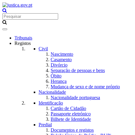
Toggle
navigation
Tribunais
Registos
Civil
Nascimento
Casamento
Divórcio
Separação de pessoas e bens
Óbito
Herança
Mudança de sexo e de nome próprio
Nacionalidade
Nacionalidade portuguesa
Identificação
Cartão de Cidadão
Passaporte eletrónico
Bilhete de Identidade
Predial
Documentos e registos