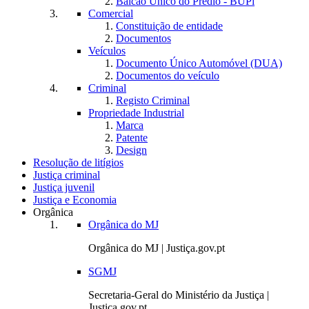
Balcão Único do Prédio - BUPi
Comercial
Constituição de entidade
Documentos
Veículos
Documento Único Automóvel (DUA)
Documentos do veículo
Criminal
Registo Criminal
Propriedade Industrial
Marca
Patente
Design
Resolução de litígios
Justiça criminal
Justiça juvenil
Justiça e Economia
Orgânica
Orgânica do MJ
Orgânica do MJ | Justiça.gov.pt
SGMJ
Secretaria-Geral do Ministério da Justiça |
Justiça.gov.pt