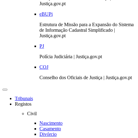
Justiça.gov.pt
eBUPi
Estrutura de Missão para a Expansão do Sistema
de Informação Cadastral Simplificado |
Justiça.gov.pt
PJ
Polícia Judiciária | Justiça.gov.pt
COJ
Conselho dos Oficiais de Justiça | Justiça.gov.pt
Toggle
navigation
Tribunais
Registos
Civil
Nascimento
Casamento
Divórcio