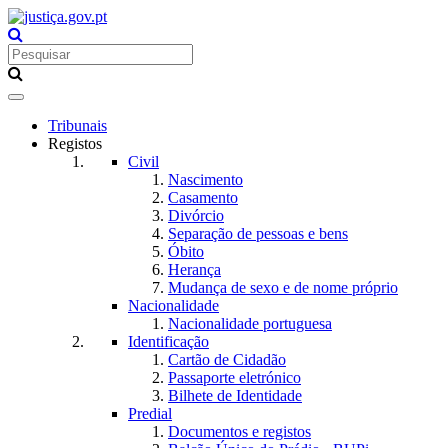
Toggle
navigation
Tribunais
Registos
Civil
Nascimento
Casamento
Divórcio
Separação de pessoas e bens
Óbito
Herança
Mudança de sexo e de nome próprio
Nacionalidade
Nacionalidade portuguesa
Identificação
Cartão de Cidadão
Passaporte eletrónico
Bilhete de Identidade
Predial
Documentos e registos