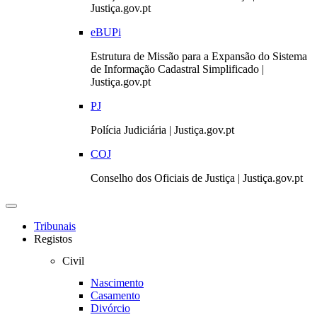
Justiça.gov.pt
eBUPi
Estrutura de Missão para a Expansão do Sistema
de Informação Cadastral Simplificado |
Justiça.gov.pt
PJ
Polícia Judiciária | Justiça.gov.pt
COJ
Conselho dos Oficiais de Justiça | Justiça.gov.pt
Toggle
navigation
Tribunais
Registos
Civil
Nascimento
Casamento
Divórcio