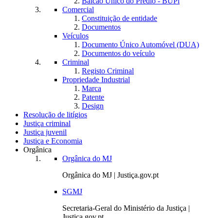
Balcão Único do Prédio - BUPi
Comercial
Constituição de entidade
Documentos
Veículos
Documento Único Automóvel (DUA)
Documentos do veículo
Criminal
Registo Criminal
Propriedade Industrial
Marca
Patente
Design
Resolução de litígios
Justiça criminal
Justiça juvenil
Justiça e Economia
Orgânica
Orgânica do MJ
Orgânica do MJ | Justiça.gov.pt
SGMJ
Secretaria-Geral do Ministério da Justiça |
Justiça.gov.pt