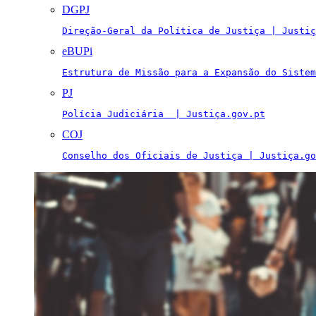
DGPJ
Direção-Geral da Política de Justiça | Justiç
eBUPi
Estrutura de Missão para a Expansão do Sistem
PJ
Polícia Judiciária  | Justiça.gov.pt
COJ
Conselho dos Oficiais de Justiça | Justiça.go