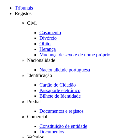
Toggle
navigation
Tribunais
Registos
Civil
Casamento
Divórcio
Óbito
Herança
Mudança de sexo e de nome próprio
Nacionalidade
Nacionalidade portuguesa
Identificação
Cartão de Cidadão
Passaporte eletrónico
Bilhete de Identidade
Predial
Documentos e registos
Comercial
Constituição de entidade
Documentos
Veículos