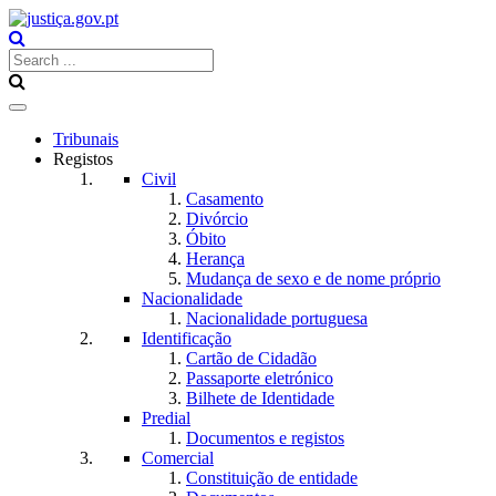
Toggle
navigation
Tribunais
Registos
Civil
Casamento
Divórcio
Óbito
Herança
Mudança de sexo e de nome próprio
Nacionalidade
Nacionalidade portuguesa
Identificação
Cartão de Cidadão
Passaporte eletrónico
Bilhete de Identidade
Predial
Documentos e registos
Comercial
Constituição de entidade