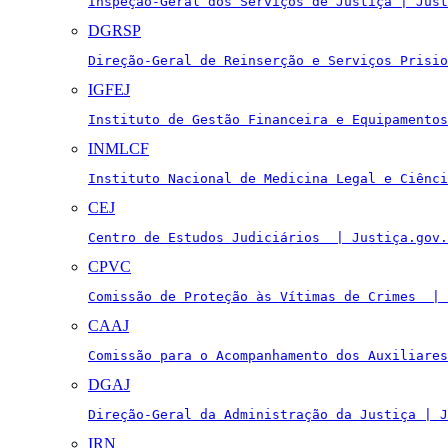
Inspeção-Geral dos Serviços de Justiça | Just
DGRSP
Direção-Geral de Reinserção e Serviços Prisio
IGFEJ
Instituto de Gestão Financeira e Equipamentos
INMLCF
Instituto Nacional de Medicina Legal e Ciênci
CEJ
Centro de Estudos Judiciários  | Justiça.gov.
CPVC
Comissão de Proteção às Vítimas de Crimes  | 
CAAJ
Comissão para o Acompanhamento dos Auxiliares
DGAJ
Direção-Geral da Administração da Justiça | J
IRN