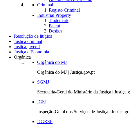
Criminal
Registo Criminal
Industrial Property
Trademark
Patent
Design
Resolução de litígios
Justiça criminal
Justiça juvenil
Justiça e Economia
Orgânica
Orgânica do MJ
Orgânica do MJ | Justiça.gov.pt
SGMJ
Secretaria-Geral do Ministério da Justiça | Justiça.
IGSJ
Inspeção-Geral dos Serviços de Justiça | Justiça.go
DGRSP