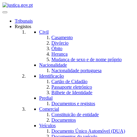
Toggle navigation
Tribunais
Registos
Civil
Casamento
Divórcio
Óbito
Herança
Mudança de sexo e de nome próprio
Nacionalidade
Nacionalidade portuguesa
Identificação
Cartão de Cidadão
Passaporte eletrónico
Bilhete de Identidade
Predial
Documentos e registos
Comercial
Constituição de entidade
Documentos
Veículos
Documento Único Automóvel (DUA)
Documentos do veículo