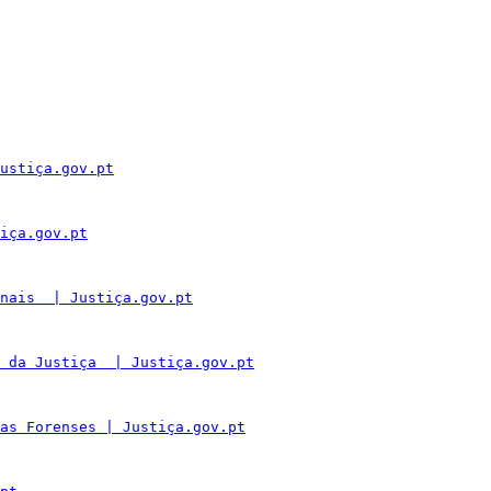
ustiça.gov.pt
iça.gov.pt
nais  | Justiça.gov.pt
 da Justiça  | Justiça.gov.pt
as Forenses | Justiça.gov.pt