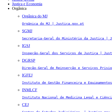
Justiça e Economia
Orgânica
Orgânica do MJ
Orgânica do MJ | Justiça.gov.pt
SGMJ
Secretaria-Geral do Ministério da Justiça | J
IGSJ
Inspeção-Geral dos Serviços de Justiça | Just
DGRSP
Direção-Geral de Reinserção e Serviços Prisio
IGFEJ
Instituto de Gestão Financeira e Equipamentos
INMLCF
Instituto Nacional de Medicina Legal e Ciênci
CEJ