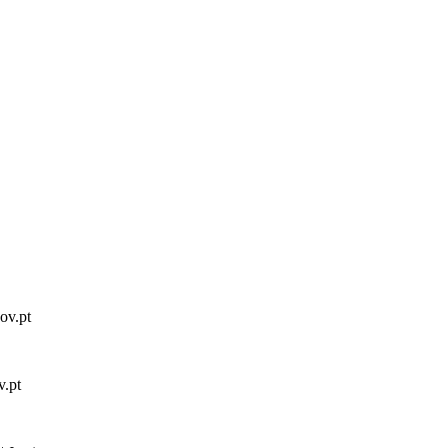
gov.pt
v.pt