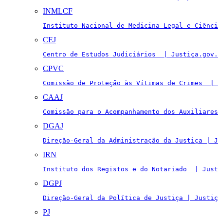
INMLCF
Instituto Nacional de Medicina Legal e Ciênci
CEJ
Centro de Estudos Judiciários  | Justiça.gov.
CPVC
Comissão de Proteção às Vítimas de Crimes  | 
CAAJ
Comissão para o Acompanhamento dos Auxiliares
DGAJ
Direção-Geral da Administração da Justiça | J
IRN
Instituto dos Registos e do Notariado  | Just
DGPJ
Direção-Geral da Política de Justiça | Justiç
PJ