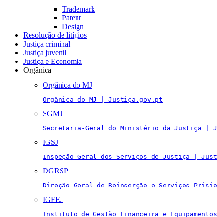
Trademark
Patent
Design
Resolução de litígios
Justiça criminal
Justiça juvenil
Justiça e Economia
Orgânica
Orgânica do MJ
Orgânica do MJ | Justiça.gov.pt
SGMJ
Secretaria-Geral do Ministério da Justiça | J
IGSJ
Inspeção-Geral dos Serviços de Justiça | Just
DGRSP
Direção-Geral de Reinserção e Serviços Prisio
IGFEJ
Instituto de Gestão Financeira e Equipamentos