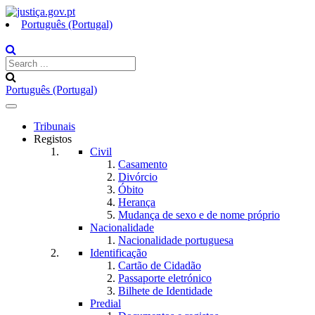
Português (Portugal)
Português (Portugal)
Toggle
navigation
Tribunais
Registos
Civil
Casamento
Divórcio
Óbito
Herança
Mudança de sexo e de nome próprio
Nacionalidade
Nacionalidade portuguesa
Identificação
Cartão de Cidadão
Passaporte eletrónico
Bilhete de Identidade
Predial