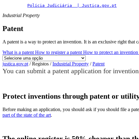
Polícia Judiciária  | Justiça.gov.pt
Industrial Property
Patent
A patent is a way to protect an invention. It is an exclusive right that
What is a patent
How to register a patent
How to protect an invention
justica.gov.pt
/
Registos
/
Industrial Property
/
Patent
You can submit a patent application for inventions
Protect inventions through patent or utili
Before making an application, you should ask if you should file a paten
part of the state of the art
.
The online register is 50% cheaper than th