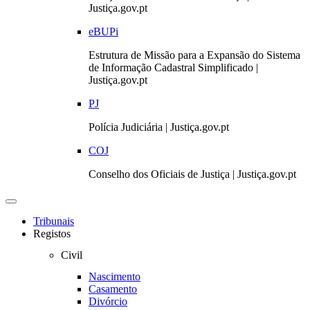
Justiça.gov.pt
eBUPi
Estrutura de Missão para a Expansão do Sistema
de Informação Cadastral Simplificado |
Justiça.gov.pt
PJ
Polícia Judiciária | Justiça.gov.pt
COJ
Conselho dos Oficiais de Justiça | Justiça.gov.pt
Toggle
navigation
Tribunais
Registos
Civil
Nascimento
Casamento
Divórcio