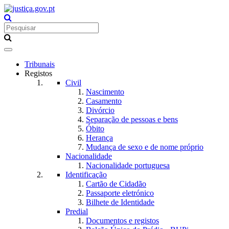
Toggle
navigation
Tribunais
Registos
Civil
Nascimento
Casamento
Divórcio
Separação de pessoas e bens
Óbito
Herança
Mudança de sexo e de nome próprio
Nacionalidade
Nacionalidade portuguesa
Identificação
Cartão de Cidadão
Passaporte eletrónico
Bilhete de Identidade
Predial
Documentos e registos