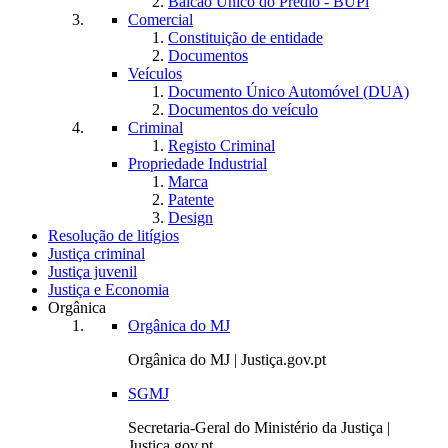
Balcão Único do Prédio - BUPi
Comercial
Constituição de entidade
Documentos
Veículos
Documento Único Automóvel (DUA)
Documentos do veículo
Criminal
Registo Criminal
Propriedade Industrial
Marca
Patente
Design
Resolução de litígios
Justiça criminal
Justiça juvenil
Justiça e Economia
Orgânica
Orgânica do MJ
Orgânica do MJ | Justiça.gov.pt
SGMJ
Secretaria-Geral do Ministério da Justiça |
Justiça.gov.pt