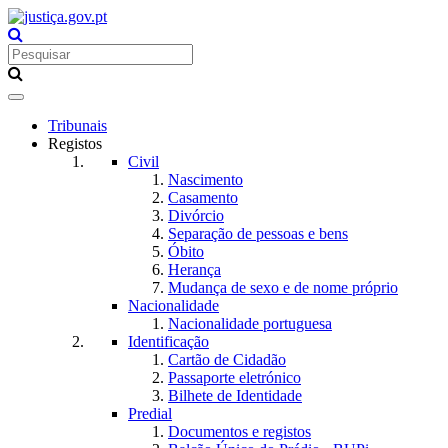
Toggle
navigation
Tribunais
Registos
Civil
Nascimento
Casamento
Divórcio
Separação de pessoas e bens
Óbito
Herança
Mudança de sexo e de nome próprio
Nacionalidade
Nacionalidade portuguesa
Identificação
Cartão de Cidadão
Passaporte eletrónico
Bilhete de Identidade
Predial
Documentos e registos