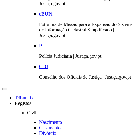
Justiça.gov.pt
eBUPi
Estrutura de Missão para a Expansão do Sistema
de Informação Cadastral Simplificado |
Justiça.gov.pt
PJ
Polícia Judiciária | Justiça.gov.pt
COJ
Conselho dos Oficiais de Justiça | Justiça.gov.pt
Toggle
navigation
Tribunais
Registos
Civil
Nascimento
Casamento
Divórcio