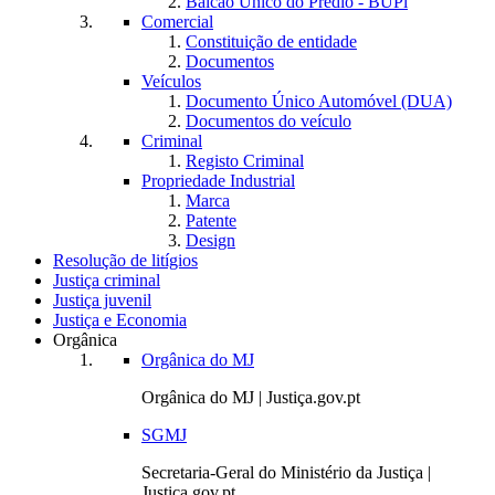
Balcão Único do Prédio - BUPi
Comercial
Constituição de entidade
Documentos
Veículos
Documento Único Automóvel (DUA)
Documentos do veículo
Criminal
Registo Criminal
Propriedade Industrial
Marca
Patente
Design
Resolução de litígios
Justiça criminal
Justiça juvenil
Justiça e Economia
Orgânica
Orgânica do MJ
Orgânica do MJ | Justiça.gov.pt
SGMJ
Secretaria-Geral do Ministério da Justiça |
Justiça.gov.pt