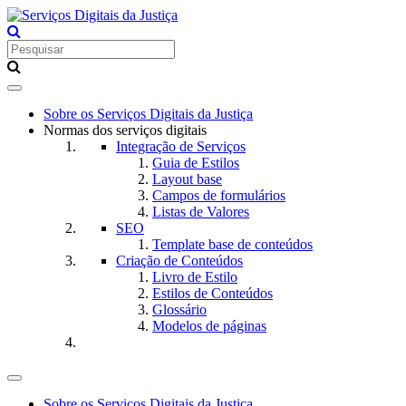
Toggle
navigation
Sobre os Serviços Digitais da Justiça
Normas dos serviços digitais
Integração de Serviços
Guia de Estilos
Layout base
Campos de formulários
Listas de Valores
SEO
Template base de conteúdos
Criação de Conteúdos
Livro de Estilo
Estilos de Conteúdos
Glossário
Modelos de páginas
Toggle
navigation
Sobre os Serviços Digitais da Justiça