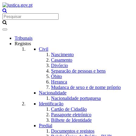
Toggle
navigation
Tribunais
Registos
Civil
Nascimento
Casamento
Divórcio
Separação de pessoas e bens
Óbito
Herança
Mudança de sexo e de nome próprio
Nacionalidade
Nacionalidade portuguesa
Identificação
Cartão de Cidadão
Passaporte eletrónico
Bilhete de Identidade
Predial
Documentos e registos