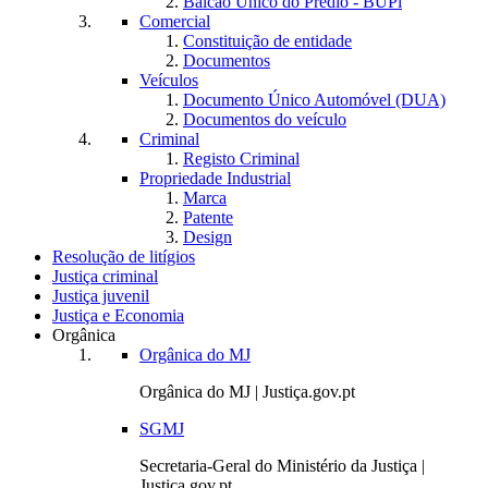
Balcão Único do Prédio - BUPi
Comercial
Constituição de entidade
Documentos
Veículos
Documento Único Automóvel (DUA)
Documentos do veículo
Criminal
Registo Criminal
Propriedade Industrial
Marca
Patente
Design
Resolução de litígios
Justiça criminal
Justiça juvenil
Justiça e Economia
Orgânica
Orgânica do MJ
Orgânica do MJ | Justiça.gov.pt
SGMJ
Secretaria-Geral do Ministério da Justiça |
Justiça.gov.pt