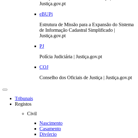
Justiça.gov.pt
eBUPi
Estrutura de Missão para a Expansão do Sistema
de Informação Cadastral Simplificado |
Justiça.gov.pt
PJ
Polícia Judiciária | Justiça.gov.pt
COJ
Conselho dos Oficiais de Justiça | Justiça.gov.pt
Toggle
navigation
Tribunais
Registos
Civil
Nascimento
Casamento
Divórcio