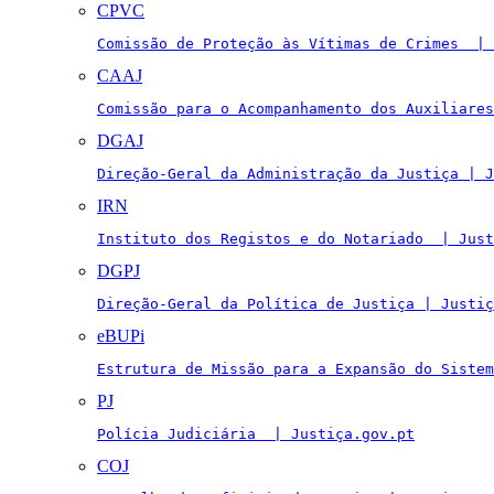
CPVC
Comissão de Proteção às Vítimas de Crimes  | 
CAAJ
Comissão para o Acompanhamento dos Auxiliares
DGAJ
Direção-Geral da Administração da Justiça | J
IRN
Instituto dos Registos e do Notariado  | Just
DGPJ
Direção-Geral da Política de Justiça | Justiç
eBUPi
Estrutura de Missão para a Expansão do Sistem
PJ
Polícia Judiciária  | Justiça.gov.pt
COJ