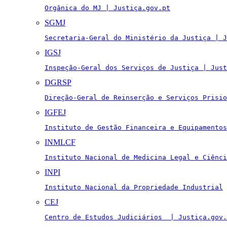
Orgânica do MJ | Justiça.gov.pt
SGMJ
Secretaria-Geral do Ministério da Justiça | J
IGSJ
Inspeção-Geral dos Serviços de Justiça | Just
DGRSP
Direção-Geral de Reinserção e Serviços Prisio
IGFEJ
Instituto de Gestão Financeira e Equipamentos
INMLCF
Instituto Nacional de Medicina Legal e Ciênci
INPI
Instituto Nacional da Propriedade Industrial
CEJ
Centro de Estudos Judiciários  | Justiça.gov.