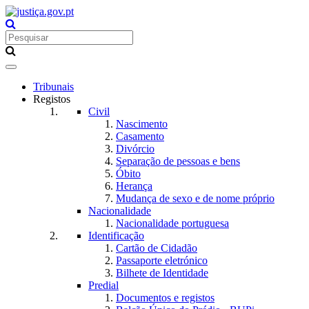
Toggle
navigation
Tribunais
Registos
Civil
Nascimento
Casamento
Divórcio
Separação de pessoas e bens
Óbito
Herança
Mudança de sexo e de nome próprio
Nacionalidade
Nacionalidade portuguesa
Identificação
Cartão de Cidadão
Passaporte eletrónico
Bilhete de Identidade
Predial
Documentos e registos