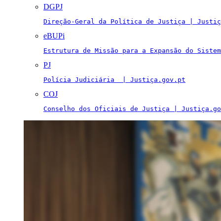
DGPJ
Direção-Geral da Política de Justiça | Justiç
eBUPi
Estrutura de Missão para a Expansão do Sistem
PJ
Polícia Judiciária  | Justiça.gov.pt
COJ
Conselho dos Oficiais de Justiça | Justiça.go