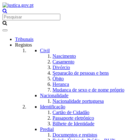
Toggle
navigation
Tribunais
Registos
Civil
Nascimento
Casamento
Divórcio
Separação de pessoas e bens
Óbito
Herança
Mudança de sexo e de nome próprio
Nacionalidade
Nacionalidade portuguesa
Identificação
Cartão de Cidadão
Passaporte eletrónico
Bilhete de Identidade
Predial
Documentos e registos