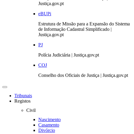
Justiça.gov.pt
eBUPi
Estrutura de Missão para a Expansão do Sistema
de Informação Cadastral Simplificado |
Justiça.gov.pt
PJ
Polícia Judiciária | Justiça.gov.pt
COJ
Conselho dos Oficiais de Justiça | Justiça.gov.pt
Toggle
navigation
Tribunais
Registos
Civil
Nascimento
Casamento
Divórcio