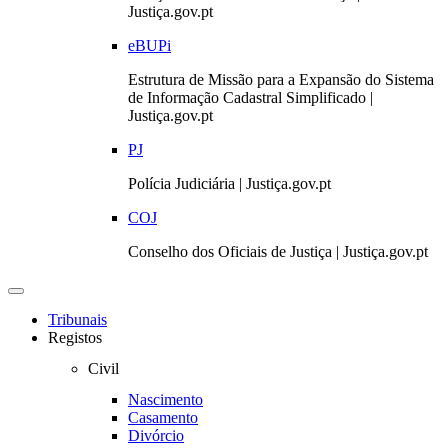
Justiça.gov.pt
eBUPi
Estrutura de Missão para a Expansão do Sistema
de Informação Cadastral Simplificado |
Justiça.gov.pt
PJ
Polícia Judiciária | Justiça.gov.pt
COJ
Conselho dos Oficiais de Justiça | Justiça.gov.pt
Toggle
navigation
Tribunais
Registos
Civil
Nascimento
Casamento
Divórcio