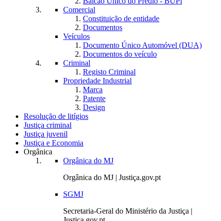
Balcão Único do Prédio - BUPi
Comercial
Constituição de entidade
Documentos
Veículos
Documento Único Automóvel (DUA)
Documentos do veículo
Criminal
Registo Criminal
Propriedade Industrial
Marca
Patente
Design
Resolução de litígios
Justiça criminal
Justiça juvenil
Justiça e Economia
Orgânica
Orgânica do MJ
Orgânica do MJ | Justiça.gov.pt
SGMJ
Secretaria-Geral do Ministério da Justiça |
Justiça.gov.pt