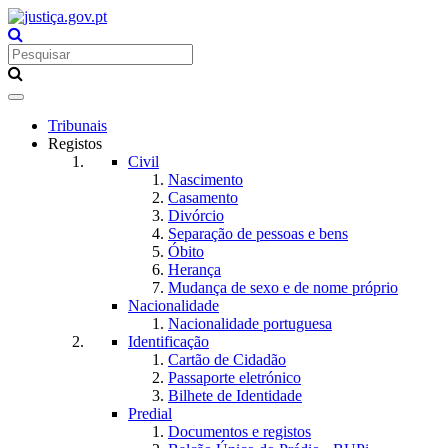
Toggle
navigation
Tribunais
Registos
Civil
Nascimento
Casamento
Divórcio
Separação de pessoas e bens
Óbito
Herança
Mudança de sexo e de nome próprio
Nacionalidade
Nacionalidade portuguesa
Identificação
Cartão de Cidadão
Passaporte eletrónico
Bilhete de Identidade
Predial
Documentos e registos