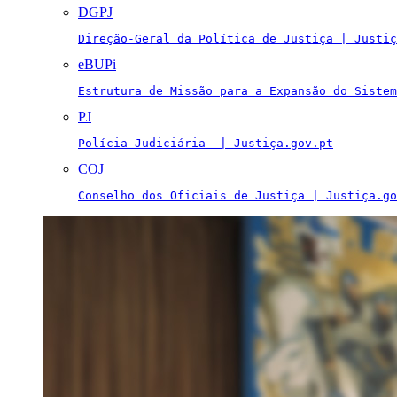
DGPJ
Direção-Geral da Política de Justiça | Justiç
eBUPi
Estrutura de Missão para a Expansão do Sistem
PJ
Polícia Judiciária  | Justiça.gov.pt
COJ
Conselho dos Oficiais de Justiça | Justiça.go