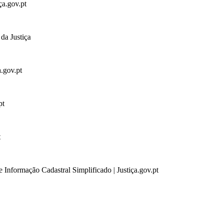
ça.gov.pt
da Justiça
a.gov.pt
pt
t
 Informação Cadastral Simplificado | Justiça.gov.pt