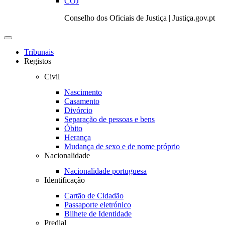
COJ
Conselho dos Oficiais de Justiça | Justiça.gov.pt
Toggle
navigation
Tribunais
Registos
Civil
Nascimento
Casamento
Divórcio
Separação de pessoas e bens
Óbito
Herança
Mudança de sexo e de nome próprio
Nacionalidade
Nacionalidade portuguesa
Identificação
Cartão de Cidadão
Passaporte eletrónico
Bilhete de Identidade
Predial