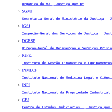
Orgânica do MJ | Justiça.gov.pt
SGMJ
Secretaria-Geral do Ministério da Justiça | J
IGSJ
Inspeção-Geral dos Serviços de Justiça | Just
DGRSP
Direção-Geral de Reinserção e Serviços Prisio
IGFEJ
Instituto de Gestão Financeira e Equipamentos
INMLCF
Instituto Nacional de Medicina Legal e Ciênci
INPI
Instituto Nacional da Propriedade Industrial
CEJ
Centro de Estudos Judiciários  | Justiça.gov.