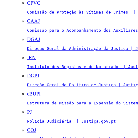
CPVC
Comissão de Proteção às Vítimas de Crimes  | 
CAAJ
Comissão para o Acompanhamento dos Auxiliares
DGAJ
Direção-Geral da Administração da Justiça | J
IRN
Instituto dos Registos e do Notariado  | Just
DGPJ
Direção-Geral da Política de Justiça | Justiç
eBUPi
Estrutura de Missão para a Expansão do Sistem
PJ
Polícia Judiciária  | Justiça.gov.pt
COJ