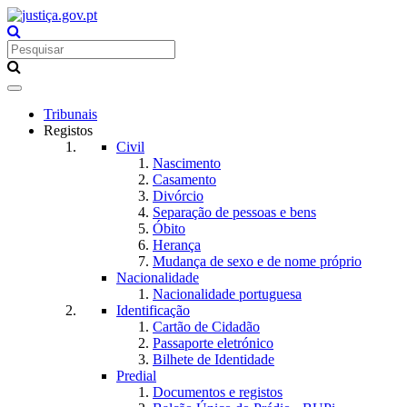
Toggle
navigation
Tribunais
Registos
Civil
Nascimento
Casamento
Divórcio
Separação de pessoas e bens
Óbito
Herança
Mudança de sexo e de nome próprio
Nacionalidade
Nacionalidade portuguesa
Identificação
Cartão de Cidadão
Passaporte eletrónico
Bilhete de Identidade
Predial
Documentos e registos