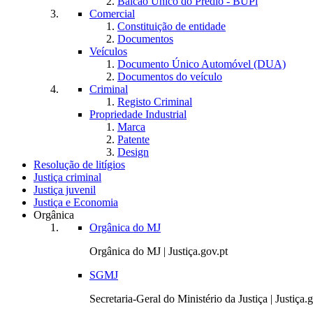
Balcão Único do Prédio - BUPi
Comercial
Constituição de entidade
Documentos
Veículos
Documento Único Automóvel (DUA)
Documentos do veículo
Criminal
Registo Criminal
Propriedade Industrial
Marca
Patente
Design
Resolução de litígios
Justiça criminal
Justiça juvenil
Justiça e Economia
Orgânica
Orgânica do MJ
Orgânica do MJ | Justiça.gov.pt
SGMJ
Secretaria-Geral do Ministério da Justiça | Justiça.