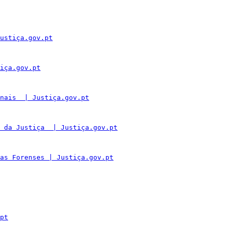
ustiça.gov.pt
iça.gov.pt
nais  | Justiça.gov.pt
 da Justiça  | Justiça.gov.pt
as Forenses | Justiça.gov.pt
pt