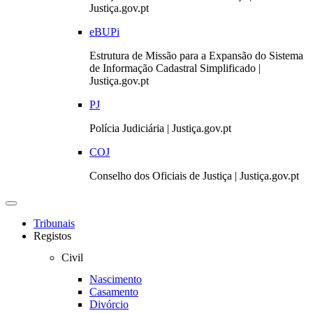
Justiça.gov.pt
eBUPi
Estrutura de Missão para a Expansão do Sistema
de Informação Cadastral Simplificado |
Justiça.gov.pt
PJ
Polícia Judiciária | Justiça.gov.pt
COJ
Conselho dos Oficiais de Justiça | Justiça.gov.pt
Toggle
navigation
Tribunais
Registos
Civil
Nascimento
Casamento
Divórcio