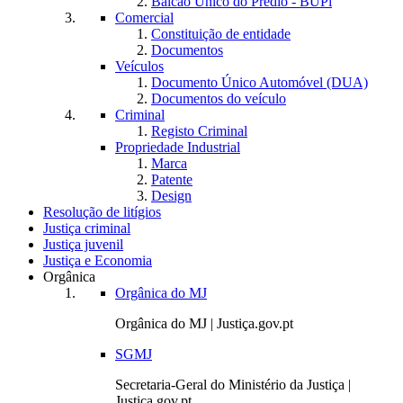
Balcão Único do Prédio - BUPi
Comercial
Constituição de entidade
Documentos
Veículos
Documento Único Automóvel (DUA)
Documentos do veículo
Criminal
Registo Criminal
Propriedade Industrial
Marca
Patente
Design
Resolução de litígios
Justiça criminal
Justiça juvenil
Justiça e Economia
Orgânica
Orgânica do MJ
Orgânica do MJ | Justiça.gov.pt
SGMJ
Secretaria-Geral do Ministério da Justiça |
Justiça.gov.pt