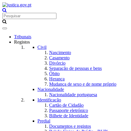
Toggle
navigation
Tribunais
Registos
Civil
Nascimento
Casamento
Divórcio
Separação de pessoas e bens
Óbito
Herança
Mudança de sexo e de nome próprio
Nacionalidade
Nacionalidade portuguesa
Identificação
Cartão de Cidadão
Passaporte eletrónico
Bilhete de Identidade
Predial
Documentos e registos