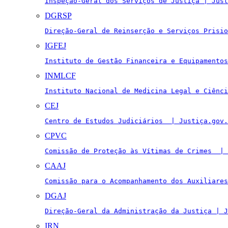
Inspeção-Geral dos Serviços de Justiça | Just
DGRSP
Direção-Geral de Reinserção e Serviços Prisio
IGFEJ
Instituto de Gestão Financeira e Equipamentos
INMLCF
Instituto Nacional de Medicina Legal e Ciênci
CEJ
Centro de Estudos Judiciários  | Justiça.gov.
CPVC
Comissão de Proteção às Vítimas de Crimes  | 
CAAJ
Comissão para o Acompanhamento dos Auxiliares
DGAJ
Direção-Geral da Administração da Justiça | J
IRN