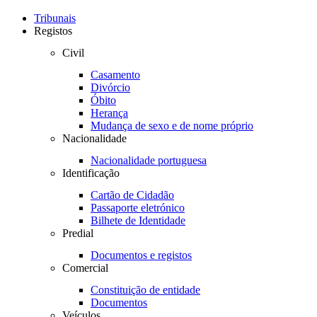
Toggle
navigation
Tribunais
Registos
Civil
Casamento
Divórcio
Óbito
Herança
Mudança de sexo e de nome próprio
Nacionalidade
Nacionalidade portuguesa
Identificação
Cartão de Cidadão
Passaporte eletrónico
Bilhete de Identidade
Predial
Documentos e registos
Comercial
Constituição de entidade
Documentos
Veículos