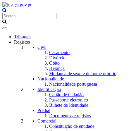
Toggle
navigation
Tribunais
Registos
Civil
Casamento
Divórcio
Óbito
Herança
Mudança de sexo e de nome próprio
Nacionalidade
Nacionalidade portuguesa
Identificação
Cartão de Cidadão
Passaporte eletrónico
Bilhete de Identidade
Predial
Documentos e registos
Comercial
Constituição de entidade