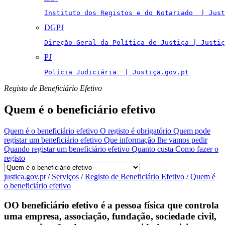
Instituto dos Registos e do Notariado  | Just
DGPJ
Direção-Geral da Política de Justiça | Justiç
PJ
Polícia Judiciária  | Justiça.gov.pt
Registo de Beneficiário Efetivo
Quem é o beneficiário efetivo
Quem é o beneficiário efetivo
O registo é obrigatório
Quem pode
registar um beneficiário efetivo
Que informação lhe vamos pedir
Quando registar um beneficiário efetivo
Quanto custa
Como fazer o
registo
justica.gov.pt
/
Serviços
/
Registo de Beneficiário Efetivo
/
Quem é
o beneficiário efetivo
O
O beneficiário efetivo é a pessoa física que controla
uma empresa, associação, fundação, sociedade civil,