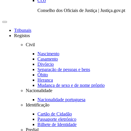
COJ
Conselho dos Oficiais de Justiça | Justiça.gov.pt
Toggle
navigation
Tribunais
Registos
Civil
Nascimento
Casamento
Divórcio
Separação de pessoas e bens
Óbito
Herança
Mudança de sexo e de nome próprio
Nacionalidade
Nacionalidade portuguesa
Identificação
Cartão de Cidadão
Passaporte eletrónico
Bilhete de Identidade
Predial