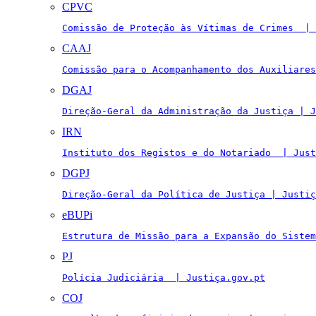
CPVC
Comissão de Proteção às Vítimas de Crimes  | 
CAAJ
Comissão para o Acompanhamento dos Auxiliares
DGAJ
Direção-Geral da Administração da Justiça | J
IRN
Instituto dos Registos e do Notariado  | Just
DGPJ
Direção-Geral da Política de Justiça | Justiç
eBUPi
Estrutura de Missão para a Expansão do Sistem
PJ
Polícia Judiciária  | Justiça.gov.pt
COJ