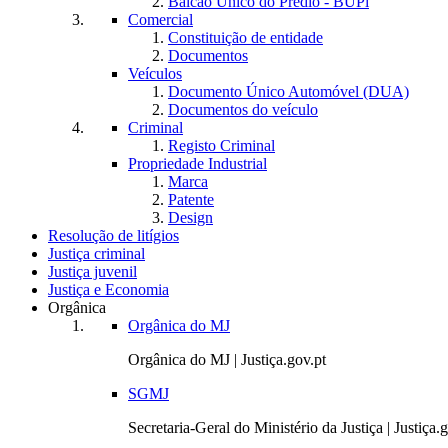
Balcão Único do Prédio - BUPi
Comercial
Constituição de entidade
Documentos
Veículos
Documento Único Automóvel (DUA)
Documentos do veículo
Criminal
Registo Criminal
Propriedade Industrial
Marca
Patente
Design
Resolução de litígios
Justiça criminal
Justiça juvenil
Justiça e Economia
Orgânica
Orgânica do MJ
Orgânica do MJ | Justiça.gov.pt
SGMJ
Secretaria-Geral do Ministério da Justiça | Justiça.