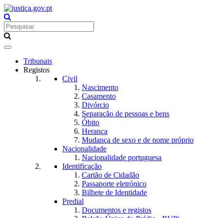
Toggle
navigation
Tribunais
Registos
Civil
Nascimento
Casamento
Divórcio
Separação de pessoas e bens
Óbito
Herança
Mudança de sexo e de nome próprio
Nacionalidade
Nacionalidade portuguesa
Identificação
Cartão de Cidadão
Passaporte eletrónico
Bilhete de Identidade
Predial
Documentos e registos