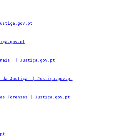
ustiça.gov.pt
iça.gov.pt
nais  | Justiça.gov.pt
 da Justiça  | Justiça.gov.pt
as Forenses | Justiça.gov.pt
pt