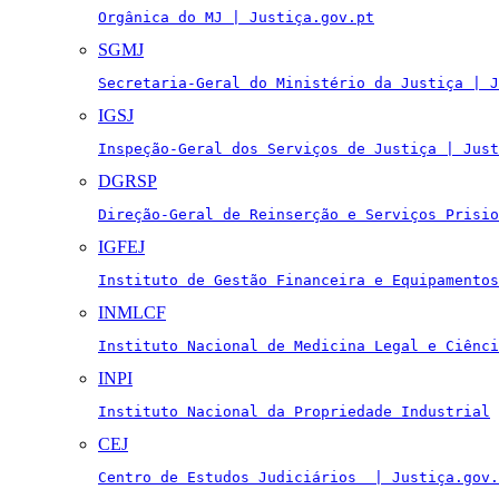
Orgânica do MJ | Justiça.gov.pt
SGMJ
Secretaria-Geral do Ministério da Justiça | J
IGSJ
Inspeção-Geral dos Serviços de Justiça | Just
DGRSP
Direção-Geral de Reinserção e Serviços Prisio
IGFEJ
Instituto de Gestão Financeira e Equipamentos
INMLCF
Instituto Nacional de Medicina Legal e Ciênci
INPI
Instituto Nacional da Propriedade Industrial
CEJ
Centro de Estudos Judiciários  | Justiça.gov.