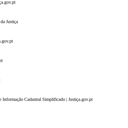
ça.gov.pt
da Justiça
a.gov.pt
pt
t
 Informação Cadastral Simplificado | Justiça.gov.pt