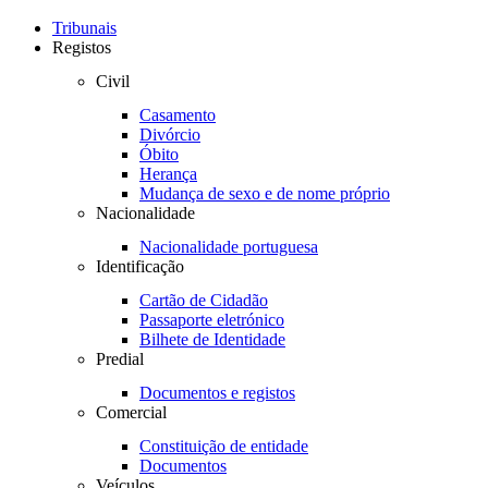
Toggle
navigation
Tribunais
Registos
Civil
Casamento
Divórcio
Óbito
Herança
Mudança de sexo e de nome próprio
Nacionalidade
Nacionalidade portuguesa
Identificação
Cartão de Cidadão
Passaporte eletrónico
Bilhete de Identidade
Predial
Documentos e registos
Comercial
Constituição de entidade
Documentos
Veículos