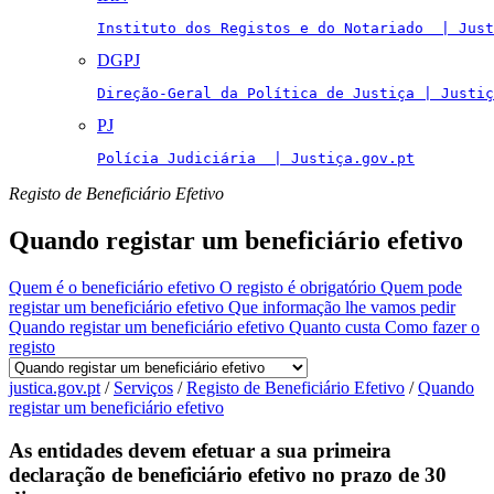
Instituto dos Registos e do Notariado  | Just
DGPJ
Direção-Geral da Política de Justiça | Justiç
PJ
Polícia Judiciária  | Justiça.gov.pt
Registo de Beneficiário Efetivo
Quando registar um beneficiário efetivo
Quem é o beneficiário efetivo
O registo é obrigatório
Quem pode
registar um beneficiário efetivo
Que informação lhe vamos pedir
Quando registar um beneficiário efetivo
Quanto custa
Como fazer o
registo
justica.gov.pt
/
Serviços
/
Registo de Beneficiário Efetivo
/
Quando
registar um beneficiário efetivo
As entidades devem efetuar a sua primeira
declaração de beneficiário efetivo no prazo de 30