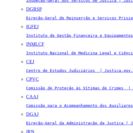
Inspeção-Geral dos Serviços de Justiça | Just
DGRSP
Direção-Geral de Reinserção e Serviços Prisio
IGFEJ
Instituto de Gestão Financeira e Equipamentos
INMLCF
Instituto Nacional de Medicina Legal e Ciênci
CEJ
Centro de Estudos Judiciários  | Justiça.gov.
CPVC
Comissão de Proteção às Vítimas de Crimes  | 
CAAJ
Comissão para o Acompanhamento dos Auxiliares
DGAJ
Direção-Geral da Administração da Justiça | J
IRN