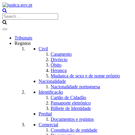
Toggle
navigation
Tribunais
Registos
Civil
Casamento
Divórcio
Óbito
Herança
Mudança de sexo e de nome próprio
Nacionalidade
Nacionalidade portuguesa
Identificação
Cartão de Cidadão
Passaporte eletrónico
Bilhete de Identidade
Predial
Documentos e registos
Comercial
Constituição de entidade