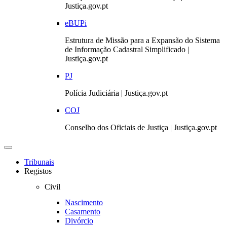
Justiça.gov.pt
eBUPi
Estrutura de Missão para a Expansão do Sistema
de Informação Cadastral Simplificado |
Justiça.gov.pt
PJ
Polícia Judiciária | Justiça.gov.pt
COJ
Conselho dos Oficiais de Justiça | Justiça.gov.pt
Toggle
navigation
Tribunais
Registos
Civil
Nascimento
Casamento
Divórcio