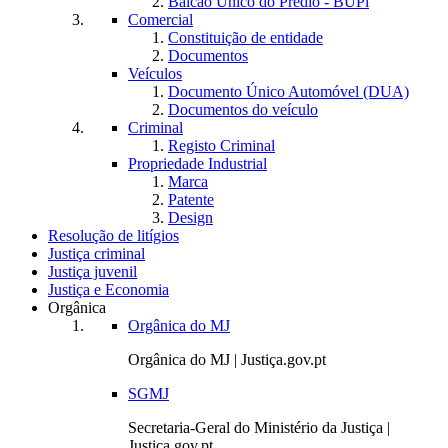
Balcão Único do Prédio - BUPi
Comercial
Constituição de entidade
Documentos
Veículos
Documento Único Automóvel (DUA)
Documentos do veículo
Criminal
Registo Criminal
Propriedade Industrial
Marca
Patente
Design
Resolução de litígios
Justiça criminal
Justiça juvenil
Justiça e Economia
Orgânica
Orgânica do MJ
Orgânica do MJ | Justiça.gov.pt
SGMJ
Secretaria-Geral do Ministério da Justiça |
Justiça.gov.pt