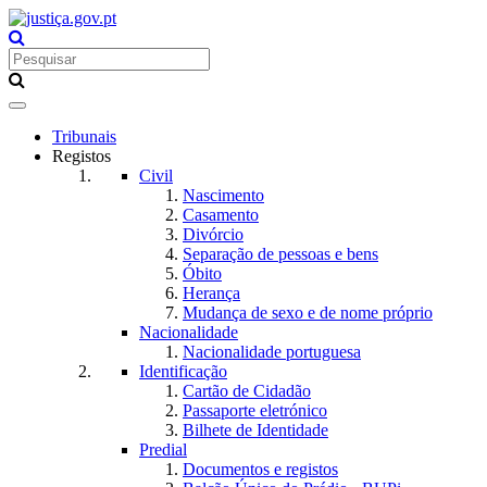
Toggle
navigation
Tribunais
Registos
Civil
Nascimento
Casamento
Divórcio
Separação de pessoas e bens
Óbito
Herança
Mudança de sexo e de nome próprio
Nacionalidade
Nacionalidade portuguesa
Identificação
Cartão de Cidadão
Passaporte eletrónico
Bilhete de Identidade
Predial
Documentos e registos