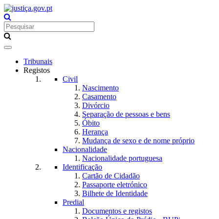
Toggle
navigation
Tribunais
Registos
Civil
Nascimento
Casamento
Divórcio
Separação de pessoas e bens
Óbito
Herança
Mudança de sexo e de nome próprio
Nacionalidade
Nacionalidade portuguesa
Identificação
Cartão de Cidadão
Passaporte eletrónico
Bilhete de Identidade
Predial
Documentos e registos