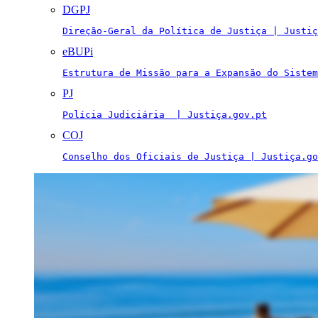
DGPJ
Direção-Geral da Política de Justiça | Justiç
eBUPi
Estrutura de Missão para a Expansão do Sistem
PJ
Polícia Judiciária  | Justiça.gov.pt
COJ
Conselho dos Oficiais de Justiça | Justiça.go