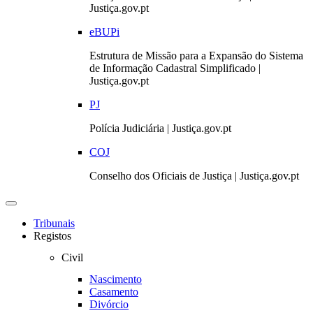
Justiça.gov.pt
eBUPi
Estrutura de Missão para a Expansão do Sistema
de Informação Cadastral Simplificado |
Justiça.gov.pt
PJ
Polícia Judiciária | Justiça.gov.pt
COJ
Conselho dos Oficiais de Justiça | Justiça.gov.pt
Toggle
navigation
Tribunais
Registos
Civil
Nascimento
Casamento
Divórcio