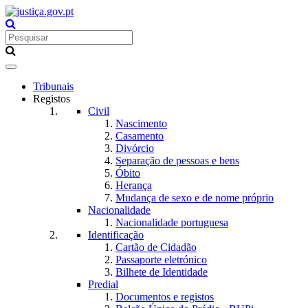
Toggle
navigation
Tribunais
Registos
Civil
Nascimento
Casamento
Divórcio
Separação de pessoas e bens
Óbito
Herança
Mudança de sexo e de nome próprio
Nacionalidade
Nacionalidade portuguesa
Identificação
Cartão de Cidadão
Passaporte eletrónico
Bilhete de Identidade
Predial
Documentos e registos