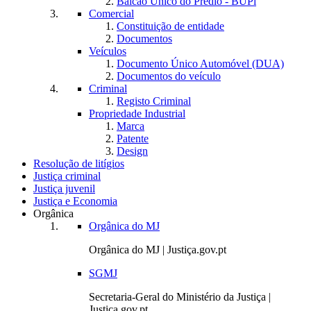
Balcão Único do Prédio - BUPi
Comercial
Constituição de entidade
Documentos
Veículos
Documento Único Automóvel (DUA)
Documentos do veículo
Criminal
Registo Criminal
Propriedade Industrial
Marca
Patente
Design
Resolução de litígios
Justiça criminal
Justiça juvenil
Justiça e Economia
Orgânica
Orgânica do MJ
Orgânica do MJ | Justiça.gov.pt
SGMJ
Secretaria-Geral do Ministério da Justiça |
Justiça.gov.pt